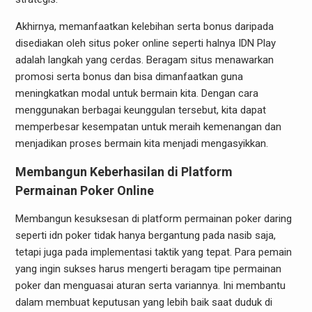
Akhirnya, memanfaatkan kelebihan serta bonus daripada
disediakan oleh situs poker online seperti halnya IDN Play
adalah langkah yang cerdas. Beragam situs menawarkan
promosi serta bonus dan bisa dimanfaatkan guna
meningkatkan modal untuk bermain kita. Dengan cara
menggunakan berbagai keunggulan tersebut, kita dapat
memperbesar kesempatan untuk meraih kemenangan dan
menjadikan proses bermain kita menjadi mengasyikkan.
Membangun Keberhasilan di Platform
Permainan Poker Online
Membangun kesuksesan di platform permainan poker daring
seperti idn poker tidak hanya bergantung pada nasib saja,
tetapi juga pada implementasi taktik yang tepat. Para pemain
yang ingin sukses harus mengerti beragam tipe permainan
poker dan menguasai aturan serta variannya. Ini membantu
dalam membuat keputusan yang lebih baik saat duduk di