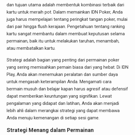
dan tujuan utama adalah membentuk kombinasi terbaik dari
kartu untuk meraih pot. Dalam memainkan IDN Poker, Anda
juga harus mempelajari tentang peringkat tangan poker, mulai
dari pair hingga flush kerajaan. Pengetahuan tentang ranking
kartu sangat membantu dalam membuat keputusan selama
permainan, baik itu untuk melakukan taruhan, menambah,
atau membatalkan kartu.
Strategi adalah bagian yang penting dari permainan poker
yang sering memisahkan pemain biasa dari yang hebat. Di IDN
Play, Anda akan menemukan peralatan dan sumber daya
untuk mengasah keterampilan Anda. Mengamati cara
bermain musuh dan belajar kapan harus agresif atau defensif
dapat memberikan keuntungan yang signifikan. Lewat
pengalaman yang didapat dan latihan, Anda akan menjadi
lebih ahli dalam merangkai strategi yang dapat membawa
Anda menuju kemenangan di setiap sesi game.
Strategi Menang dalam Permainan