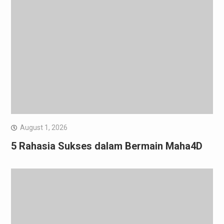
August 1, 2026
5 Rahasia Sukses dalam Bermain Maha4D