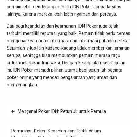
pemain lebih cenderung memilih IDN Poker daripada situs
lainnya, karena mereka lebih lebih nyaman dan percaya.
Dari segi keandalan dan keamanan, IDN Poker juga telah
terbukti memiliki reputasi yang baik. Pemain tidak perlu cemas
mengenai keamanan informasi dan informasi pribadi mereka.
Sejumlah situs lain kadang-kadang tidak memberikan jaminan
serupa, sehingga bisa membuatkan pemain merasa ragu
untuk melakukan transaksi. Dengan keunggulan-keunggulan
ini, IDN Poker menjadi pilihan utama bagi sejumlah pecinta
poker online yang mencari pengalaman yang aman dan
menyenangkan.
Post
Mengenal Poker IDN: Petunjuk untuk Pemula
navigation
Permainan Poker: Kesenian dan Taktik dalam