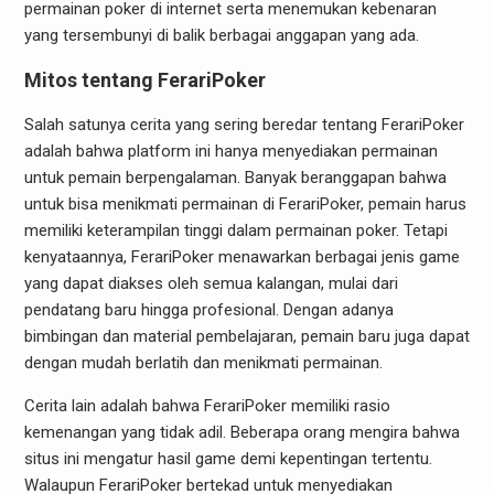
permainan poker di internet serta menemukan kebenaran
yang tersembunyi di balik berbagai anggapan yang ada.
Mitos tentang FerariPoker
Salah satunya cerita yang sering beredar tentang FerariPoker
adalah bahwa platform ini hanya menyediakan permainan
untuk pemain berpengalaman. Banyak beranggapan bahwa
untuk bisa menikmati permainan di FerariPoker, pemain harus
memiliki keterampilan tinggi dalam permainan poker. Tetapi
kenyataannya, FerariPoker menawarkan berbagai jenis game
yang dapat diakses oleh semua kalangan, mulai dari
pendatang baru hingga profesional. Dengan adanya
bimbingan dan material pembelajaran, pemain baru juga dapat
dengan mudah berlatih dan menikmati permainan.
Cerita lain adalah bahwa FerariPoker memiliki rasio
kemenangan yang tidak adil. Beberapa orang mengira bahwa
situs ini mengatur hasil game demi kepentingan tertentu.
Walaupun FerariPoker bertekad untuk menyediakan