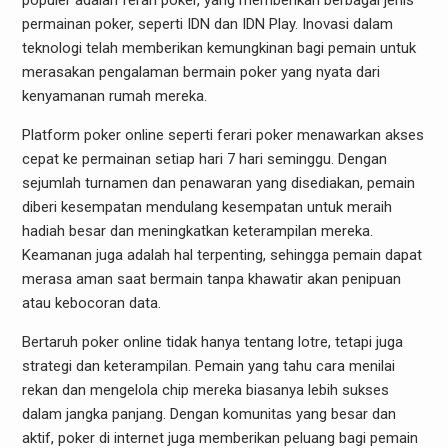
populer adalah ferari poker, yang memberikan berbagai jenis
permainan poker, seperti IDN dan IDN Play. Inovasi dalam
teknologi telah memberikan kemungkinan bagi pemain untuk
merasakan pengalaman bermain poker yang nyata dari
kenyamanan rumah mereka.
Platform poker online seperti ferari poker menawarkan akses
cepat ke permainan setiap hari 7 hari seminggu. Dengan
sejumlah turnamen dan penawaran yang disediakan, pemain
diberi kesempatan mendulang kesempatan untuk meraih
hadiah besar dan meningkatkan keterampilan mereka.
Keamanan juga adalah hal terpenting, sehingga pemain dapat
merasa aman saat bermain tanpa khawatir akan penipuan
atau kebocoran data.
Bertaruh poker online tidak hanya tentang lotre, tetapi juga
strategi dan keterampilan. Pemain yang tahu cara menilai
rekan dan mengelola chip mereka biasanya lebih sukses
dalam jangka panjang. Dengan komunitas yang besar dan
aktif, poker di internet juga memberikan peluang bagi pemain