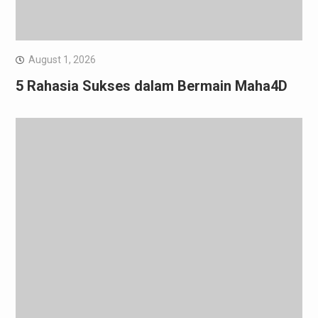
August 1, 2026
5 Rahasia Sukses dalam Bermain Maha4D