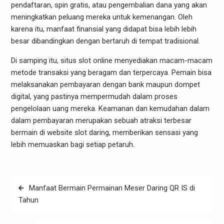
pendaftaran, spin gratis, atau pengembalian dana yang akan
meningkatkan peluang mereka untuk kemenangan. Oleh
karena itu, manfaat finansial yang didapat bisa lebih lebih
besar dibandingkan dengan bertaruh di tempat tradisional.
Di samping itu, situs slot online menyediakan macam-macam
metode transaksi yang beragam dan terpercaya. Pemain bisa
melaksanakan pembayaran dengan bank maupun dompet
digital, yang pastinya mempermudah dalam proses
pengelolaan uang mereka. Keamanan dan kemudahan dalam
dalam pembayaran merupakan sebuah atraksi terbesar
bermain di website slot daring, memberikan sensasi yang
lebih memuaskan bagi setiap petaruh.
Post
Manfaat Bermain Permainan Meser Daring QR IS di
navigation
Tahun