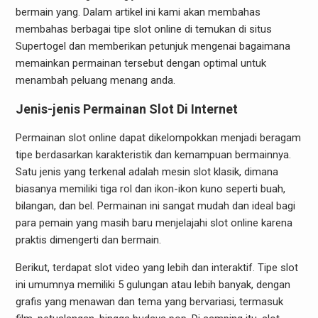
bermain yang. Dalam artikel ini kami akan membahas
membahas berbagai tipe slot online di temukan di situs
Supertogel dan memberikan petunjuk mengenai bagaimana
memainkan permainan tersebut dengan optimal untuk
menambah peluang menang anda.
Jenis-jenis Permainan Slot Di Internet
Permainan slot online dapat dikelompokkan menjadi beragam
tipe berdasarkan karakteristik dan kemampuan bermainnya.
Satu jenis yang terkenal adalah mesin slot klasik, dimana
biasanya memiliki tiga rol dan ikon-ikon kuno seperti buah,
bilangan, dan bel. Permainan ini sangat mudah dan ideal bagi
para pemain yang masih baru menjelajahi slot online karena
praktis dimengerti dan bermain.
Berikut, terdapat slot video yang lebih dan interaktif. Tipe slot
ini umumnya memiliki 5 gulungan atau lebih banyak, dengan
grafis yang menawan dan tema yang bervariasi, termasuk