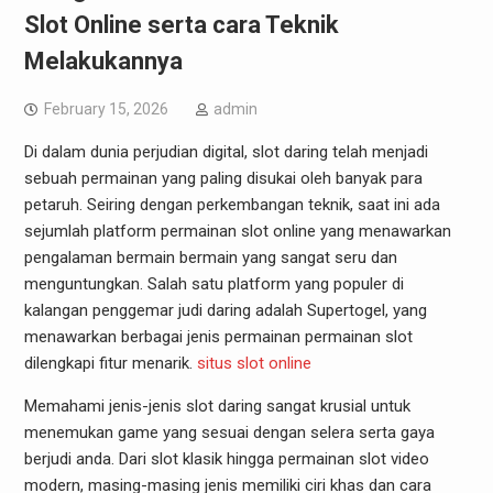
Slot Online serta cara Teknik
Melakukannya
February 15, 2026
admin
Di dalam dunia perjudian digital, slot daring telah menjadi
sebuah permainan yang paling disukai oleh banyak para
petaruh. Seiring dengan perkembangan teknik, saat ini ada
sejumlah platform permainan slot online yang menawarkan
pengalaman bermain bermain yang sangat seru dan
menguntungkan. Salah satu platform yang populer di
kalangan penggemar judi daring adalah Supertogel, yang
menawarkan berbagai jenis permainan permainan slot
dilengkapi fitur menarik.
situs slot online
Memahami jenis-jenis slot daring sangat krusial untuk
menemukan game yang sesuai dengan selera serta gaya
berjudi anda. Dari slot klasik hingga permainan slot video
modern, masing-masing jenis memiliki ciri khas dan cara