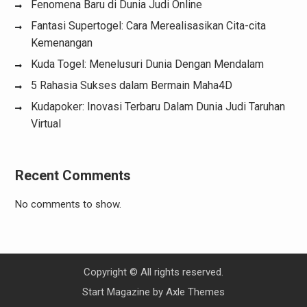
Fenomena Baru di Dunia Judi Online
Fantasi Supertogel: Cara Merealisasikan Cita-cita
Kemenangan
Kuda Togel: Menelusuri Dunia Dengan Mendalam
5 Rahasia Sukses dalam Bermain Maha4D
Kudapoker: Inovasi Terbaru Dalam Dunia Judi Taruhan
Virtual
Recent Comments
No comments to show.
Copyright © All rights reserved.
Start Magazine by
Axle Themes