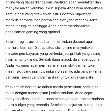
online yang dapat diandalkan. Pastikan agar mendaftar dan
menyelesaikan verifikasi akun supaya Anda bisa mengakses
semua fitur yang ditawarkan. Situs contoh Supertogel
memiliki berbagai tipe permainan slot yang menarik serta
menguntungkan sehingga Anda dapat mendapatkan
pengalaman gaming yang optimal.
Setelah registrasi, anda harus melakukan deposit agar
memulai bermain. Setiap situs slot online menyediakan
metode pembayaran yang berbeda, jadi pilihlah yang paling
nyaman untuk anda. Setelah dana masuk dalam pengguna
Anda, kunjungi lapak permainan mesin slot dan tentukan
mesin slot yang ingin dipainkan. Biasanya, ada banyak tema
dan jenis mesin yang bermanfaat untuk anda dijelajahi.
Ketika telah berada ke dalam mesin permainan, anda bisa
mulai dengan menetapkan jumlah taruhan. Anda dapat
menyesuaikan jumlah taruhan sesuai pada aturan permainan
serta budget yang tersedia. Setelah selanjutnya, cukup tekan
button play untuk memulai permainan. Pemain harus