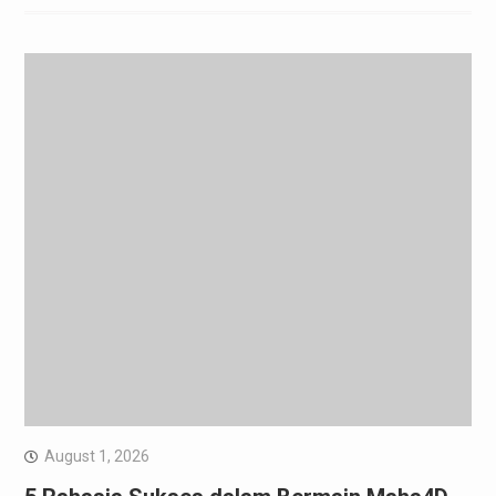
August 1, 2026