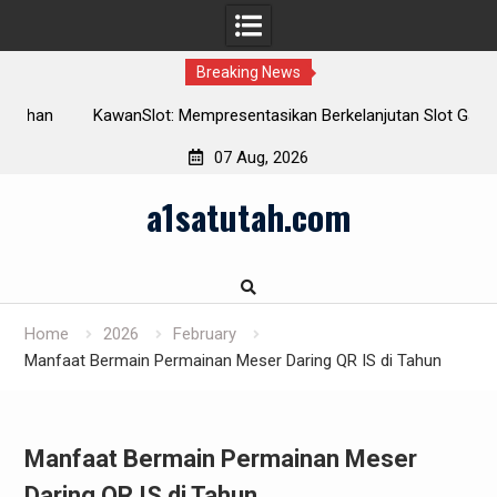
Breaking News
n
KawanSlot: Mempresentasikan Berkelanjutan Slot Games
Peluang Menawan
07 Aug, 2026
Skip
a1satutah.com
to
content
Home
2026
February
Manfaat Bermain Permainan Meser Daring QR IS di Tahun
Manfaat Bermain Permainan Meser
Daring QR IS di Tahun