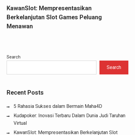
KawanSlot: Mempresentasikan
Berkelanjutan Slot Games Peluang
Menawan
Search
Search
Recent Posts
5 Rahasia Sukses dalam Bermain Maha4D
Kudapoker: Inovasi Terbaru Dalam Dunia Judi Taruhan
Virtual
KawanSlot: Mempresentasikan Berkelanjutan Slot