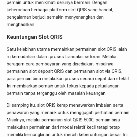
pemain untuk menikmati serunya bermain. Dengan
keberadaan berbagai platform slot QRIS yang handal,
pengalaman berjudi semakin menyenangkan dan
menghasilkan.
Keuntungan Slot QRIS
Satu kelebihan utama memainkan permainan slot QRIS ialah
m kemudahan dalam proses transaksi setoran. Melalui
beragam cara pembayaran yang disediakan, misalnya
permainan slot deposit QRIS dan permainan slot via QRIS,
para pemain bisa melakukan proses secara cepat dan efektif.
Ini membiarkan pemain untuk fokus kepada petualangan
bermain tanpa terganggu oleh masalah keuangan.
Di samping itu, slot QRIS kerap menawarkan imbalan serta
penawaran yang menarik untuk menggugah perhatian pemain.
Misalnya, melalui permainan slot QRIS 5000, pemain bisa
melakukan permainan dari modal relatif kecil tetapi tetap
memiliki kemungkinan untuk meraih keberuntungan besar. Ini