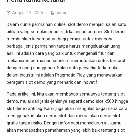
August 13, 2025
admin
Dalam dunia permainan online, slot demo menjadi salah satu
pilihan yang semakin populer di kalangan pemain. Slot demo
memberikan kesempatan bagi pemain untuk mencoba
berbagai jenis permainan tanpa harus mengeluarkan uang
asli. Ini adalah cara yang baik untuk mengenali fitur dan
mekanisme permainan sebelum memutuskan untuk bertaruh
dengan uang sungguhan. Salah satu penyedia terkemuka
dalam industri ini adalah Pragmatic Play, yang menawarkan
beragam slot demo yang menarik dan inovatif.
Pada artikel ini, kita akan membahas semuanya tentang slot
demo, mulai dari jenis-jenisnya seperti demo slot x500 hingga
slot demo anti lag. Kami juga akan mengulas bagaimana cara
menggunakan akun demo slot dan memainkan demo slot
gratis tanpa risiko. Dengan informasi menyeluruh ini, kamu
akan mendapatkan pemahaman yang lebih baik tentang slot