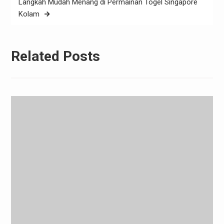
Langkah Mudah Menang di Permainan Togel Singapore
Kolam
Related Posts