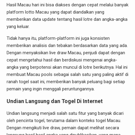
Hasil Macau hari ini bisa diakses dengan cepat melalui banyak
platform lotto Macau yang dapat diandalkan yang
memberikan data update tentang hasil lotre dan angka-angka
yang keluar.
Tidak hanya itu, platform-platform ini juga konsisten
memberikan analisis dan tebakan berdasarkan data yang ada.
Dengan menyaksikan live draw Macau, penjudi dapat dengan
cepat mengetahui hasil dan berdiskusi mengenai angka-
angka yang berpotensi akan muncul di lotre berikutnya. Hal ini
membuat Macau pools sebagai salah satu yang paling aktif di
ranah togel saat ini, memberikan banyak peluang bagi setiap
pemain yang ingin menggali peruntungannya.
Undian Langsung dan Togel Di Internet
Undian langsung menjadi salah satu fitur yang banyak dicari
oleh pencinta togel, terutama dalam konteks togel Macau.
Dengan mengikuti live draw, pemain dapat melihat secara