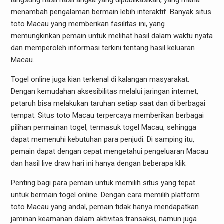
langsung hasil hasil angka yang dipublikasikan, yang mana
menambah pengalaman bermain lebih interaktif. Banyak situs
toto Macau yang memberikan fasilitas ini, yang
memungkinkan pemain untuk melihat hasil dalam waktu nyata
dan memperoleh informasi terkini tentang hasil keluaran
Macau.
Togel online juga kian terkenal di kalangan masyarakat.
Dengan kemudahan aksesibilitas melalui jaringan internet,
petaruh bisa melakukan taruhan setiap saat dan di berbagai
tempat. Situs toto Macau terpercaya memberikan berbagai
pilihan permainan togel, termasuk togel Macau, sehingga
dapat memenuhi kebutuhan para penjudi. Di samping itu,
pemain dapat dengan cepat mengetahui pengeluaran Macau
dan hasil live draw hari ini hanya dengan beberapa klik.
Penting bagi para pemain untuk memilih situs yang tepat
untuk bermain togel online. Dengan cara memilih platform
toto Macau yang andal, pemain tidak hanya mendapatkan
jaminan keamanan dalam aktivitas transaksi, namun juga