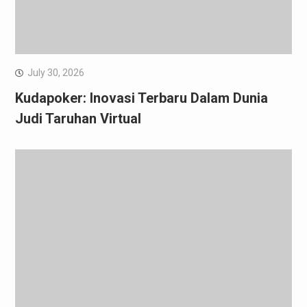
July 30, 2026
Kudapoker: Inovasi Terbaru Dalam Dunia
Judi Taruhan Virtual