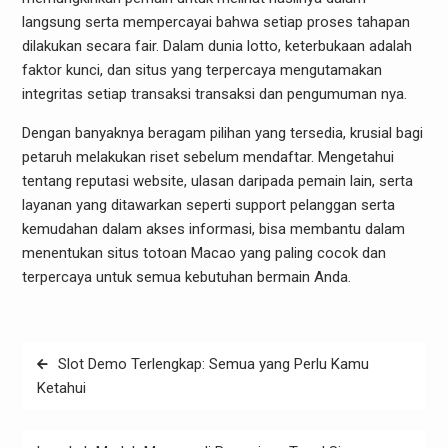
langsung serta mempercayai bahwa setiap proses tahapan
dilakukan secara fair. Dalam dunia lotto, keterbukaan adalah
faktor kunci, dan situs yang terpercaya mengutamakan
integritas setiap transaksi transaksi dan pengumuman nya.
Dengan banyaknya beragam pilihan yang tersedia, krusial bagi
petaruh melakukan riset sebelum mendaftar. Mengetahui
tentang reputasi website, ulasan daripada pemain lain, serta
layanan yang ditawarkan seperti support pelanggan serta
kemudahan dalam akses informasi, bisa membantu dalam
menentukan situs totoan Macao yang paling cocok dan
terpercaya untuk semua kebutuhan bermain Anda.
Post
Slot Demo Terlengkap: Semua yang Perlu Kamu
navigation
Ketahui