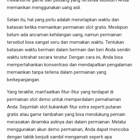
mekanisme game dan peluang yang tersedia sebelum Anda
memainkan menggunakan uang asli.
Selain itu, hal yang perlu adalah menetapkan waktu dan
batasan ketika memainkan permainan slot gratis. Meskipun
belum ada ancaman kehilangan uang, namun permainan
tersebut bisa sangat seru dan memakan waktu. Tentukan
batasan waktu bermain dalam bermain dan beri Anda sendiri
waktu istirahat secara teratur. Dengan cara ini, Anda bisa
mempertahankan konsentrasi dan mendapatkan pengalaman
memainkan tanpa terlena dalam permainan yang
berkepanjangan.
Yang terakhir, manfaatkan fitur-fitur yang terdapat di
permainan slot demo untuk memperdalam pemahaman
Anda. Sejumlah slot bukankah fitur extra seperti putaran
gratis atau game tambahan yang bisa mendukung pemain
merasakan dinamika aslinya dari dalam permainan. Melalui
menggunakan akun demo permainan, Anda dapat mencoba
dengan taktik berjudi sambil mengamati seperti apa