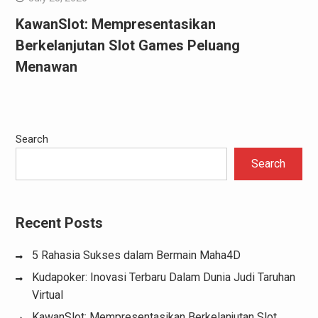
KawanSlot: Mempresentasikan
Berkelanjutan Slot Games Peluang
Menawan
Search
Search
Recent Posts
5 Rahasia Sukses dalam Bermain Maha4D
Kudapoker: Inovasi Terbaru Dalam Dunia Judi Taruhan
Virtual
KawanSlot: Mempresentasikan Berkelanjutan Slot