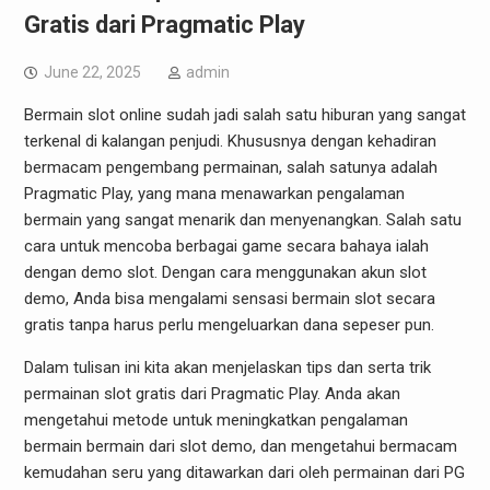
Gratis dari Pragmatic Play
June 22, 2025
admin
Bermain slot online sudah jadi salah satu hiburan yang sangat
terkenal di kalangan penjudi. Khususnya dengan kehadiran
bermacam pengembang permainan, salah satunya adalah
Pragmatic Play, yang mana menawarkan pengalaman
bermain yang sangat menarik dan menyenangkan. Salah satu
cara untuk mencoba berbagai game secara bahaya ialah
dengan demo slot. Dengan cara menggunakan akun slot
demo, Anda bisa mengalami sensasi bermain slot secara
gratis tanpa harus perlu mengeluarkan dana sepeser pun.
Dalam tulisan ini kita akan menjelaskan tips dan serta trik
permainan slot gratis dari Pragmatic Play. Anda akan
mengetahui metode untuk meningkatkan pengalaman
bermain bermain dari slot demo, dan mengetahui bermacam
kemudahan seru yang ditawarkan dari oleh permainan dari PG