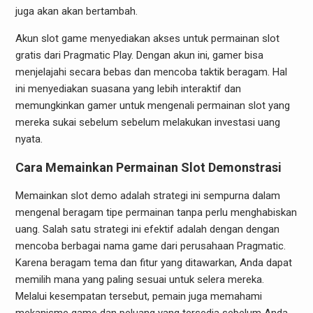
juga akan akan bertambah.
Akun slot game menyediakan akses untuk permainan slot
gratis dari Pragmatic Play. Dengan akun ini, gamer bisa
menjelajahi secara bebas dan mencoba taktik beragam. Hal
ini menyediakan suasana yang lebih interaktif dan
memungkinkan gamer untuk mengenali permainan slot yang
mereka sukai sebelum sebelum melakukan investasi uang
nyata.
Cara Memainkan Permainan Slot Demonstrasi
Memainkan slot demo adalah strategi ini sempurna dalam
mengenal beragam tipe permainan tanpa perlu menghabiskan
uang. Salah satu strategi ini efektif adalah dengan dengan
mencoba berbagai nama game dari perusahaan Pragmatic.
Karena beragam tema dan fitur yang ditawarkan, Anda dapat
memilih mana yang paling sesuai untuk selera mereka.
Melalui kesempatan tersebut, pemain juga memahami