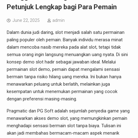
Petunjuk Lengkap bagi Para Pemain
June 22, 2025
admin
Dalam dunia judi daring, slot menjadi salah satu permainan
paling populer oleh pemain. Banyak individu merasa minat
dalam mencoba nasib mereka pada alat slot, tetapi tidak
semua orang ingin langsung menuangkan uang nyata. Di sini
konsep demo slot hadir sebagai jawaban ideal. Melalui
permainan slot demo, pemain dapat mengalami sensasi
bermain tanpa risiko hilang uang mereka. Ini bukan hanya
menawarkan peluang untuk berlatih, melainkan juga
kesempatan untuk menemukan permainan yang cocok
dengan preferensi masing-masing.
Pragmatic dan PG Soft adalah sejumlah penyedia game yang
menawarkan akses demo slot, yang memungkinkan pemain
menghadapi sensasi bermain slot tanpa biaya. Tulisan ini
akan jadi membahas bermacam-macam aspek menarik