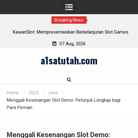
Breaking News
n
KawanSlot: Mempresentasikan Berkelanjutan Slot Games
Peluang Menawan
07 Aug, 2026
Skip
a1satutah.com
to
content
Home
2025
June
Menggali Kesenangan Slot Demo: Petunjuk Lengkap bagi
Para Pemain
Menggali Kesenangan Slot Demo: