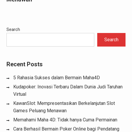
Search
Search
Recent Posts
5 Rahasia Sukses dalam Bermain Maha4D
Kudapoker: Inovasi Terbaru Dalam Dunia Judi Taruhan
Virtual
KawanSlot: Mempresentasikan Berkelanjutan Slot
Games Peluang Menawan
Memahami Maha 4D: Tidak hanya Cuma Permainan
Cara Berhasil Bermain Poker Online bagi Pendatang