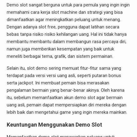
Demo slot sangat berguna untuk para pemula yang ingin ingin
memahami cara kerja slot machine dan strategi yang bisa
dimanfaatkan agar meningkatkan peluang untuk menang.
Dengan adanya slot free, pengguna dapat latihan secara
bebas tanpa risiko risiko kehilangan uang. Hal ini tidak hanya
membantu membantu dalam membangun rasa percaya diri,
namun juga memberikan kesempatan yang baik untuk
meneliti berbagai tema, grafik, dan sistem permainan.
Selain itu, slot demo sering memuat fitur-fitur sama yang
terdapat pada versi versi uang asli, seperti putaran bonus
serta jackpot. Ini membuat pemain bisa merasakan
pengalaman bermain yang benar-benar akinya. Oleh karena
itu, sebelum memanfaatkan akun demo slot agar bermain
uang asli, pemain dapat mempersiapkan diri mereka dengan
lebih baik dan mengetahui game yang ingin mereka mainkan.
Keuntungan Menggunakan Demo Slot