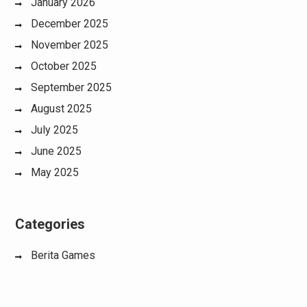
January 2026
December 2025
November 2025
October 2025
September 2025
August 2025
July 2025
June 2025
May 2025
Categories
Berita Games