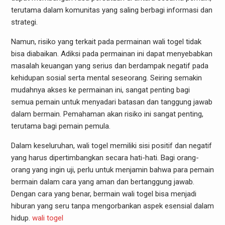
terutama dalam komunitas yang saling berbagi informasi dan
strategi.
Namun, risiko yang terkait pada permainan wali togel tidak
bisa diabaikan. Adiksi pada permainan ini dapat menyebabkan
masalah keuangan yang serius dan berdampak negatif pada
kehidupan sosial serta mental seseorang. Seiring semakin
mudahnya akses ke permainan ini, sangat penting bagi
semua pemain untuk menyadari batasan dan tanggung jawab
dalam bermain. Pemahaman akan risiko ini sangat penting,
terutama bagi pemain pemula.
Dalam keseluruhan, wali togel memiliki sisi positif dan negatif
yang harus dipertimbangkan secara hati-hati. Bagi orang-
orang yang ingin uji, perlu untuk menjamin bahwa para pemain
bermain dalam cara yang aman dan bertanggung jawab.
Dengan cara yang benar, bermain wali togel bisa menjadi
hiburan yang seru tanpa mengorbankan aspek esensial dalam
hidup.
wali togel