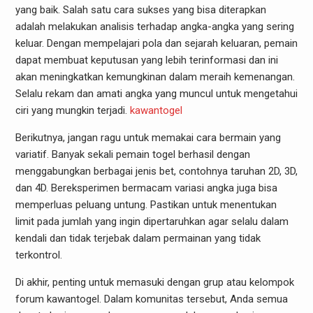
yang baik. Salah satu cara sukses yang bisa diterapkan
adalah melakukan analisis terhadap angka-angka yang sering
keluar. Dengan mempelajari pola dan sejarah keluaran, pemain
dapat membuat keputusan yang lebih terinformasi dan ini
akan meningkatkan kemungkinan dalam meraih kemenangan.
Selalu rekam dan amati angka yang muncul untuk mengetahui
ciri yang mungkin terjadi.
kawantogel
Berikutnya, jangan ragu untuk memakai cara bermain yang
variatif. Banyak sekali pemain togel berhasil dengan
menggabungkan berbagai jenis bet, contohnya taruhan 2D, 3D,
dan 4D. Bereksperimen bermacam variasi angka juga bisa
memperluas peluang untung. Pastikan untuk menentukan
limit pada jumlah yang ingin dipertaruhkan agar selalu dalam
kendali dan tidak terjebak dalam permainan yang tidak
terkontrol.
Di akhir, penting untuk memasuki dengan grup atau kelompok
forum kawantogel. Dalam komunitas tersebut, Anda semua