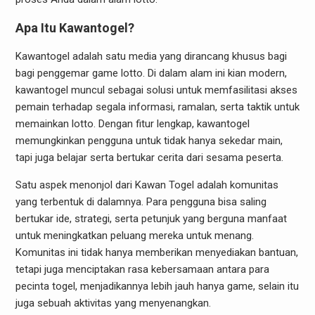
Apa Itu Kawantogel?
Kawantogel adalah satu media yang dirancang khusus bagi
bagi penggemar game lotto. Di dalam alam ini kian modern,
kawantogel muncul sebagai solusi untuk memfasilitasi akses
pemain terhadap segala informasi, ramalan, serta taktik untuk
memainkan lotto. Dengan fitur lengkap, kawantogel
memungkinkan pengguna untuk tidak hanya sekedar main,
tapi juga belajar serta bertukar cerita dari sesama peserta.
Satu aspek menonjol dari Kawan Togel adalah komunitas
yang terbentuk di dalamnya. Para pengguna bisa saling
bertukar ide, strategi, serta petunjuk yang berguna manfaat
untuk meningkatkan peluang mereka untuk menang.
Komunitas ini tidak hanya memberikan menyediakan bantuan,
tetapi juga menciptakan rasa kebersamaan antara para
pecinta togel, menjadikannya lebih jauh hanya game, selain itu
juga sebuah aktivitas yang menyenangkan.