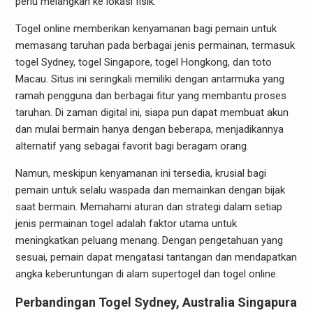
perlu melangkah ke lokasi fisik.
Togel online memberikan kenyamanan bagi pemain untuk
memasang taruhan pada berbagai jenis permainan, termasuk
togel Sydney, togel Singapore, togel Hongkong, dan toto
Macau. Situs ini seringkali memiliki dengan antarmuka yang
ramah pengguna dan berbagai fitur yang membantu proses
taruhan. Di zaman digital ini, siapa pun dapat membuat akun
dan mulai bermain hanya dengan beberapa, menjadikannya
alternatif yang sebagai favorit bagi beragam orang.
Namun, meskipun kenyamanan ini tersedia, krusial bagi
pemain untuk selalu waspada dan memainkan dengan bijak
saat bermain. Memahami aturan dan strategi dalam setiap
jenis permainan togel adalah faktor utama untuk
meningkatkan peluang menang. Dengan pengetahuan yang
sesuai, pemain dapat mengatasi tantangan dan mendapatkan
angka keberuntungan di alam supertogel dan togel online.
Perbandingan Togel Sydney, Australia Singapura