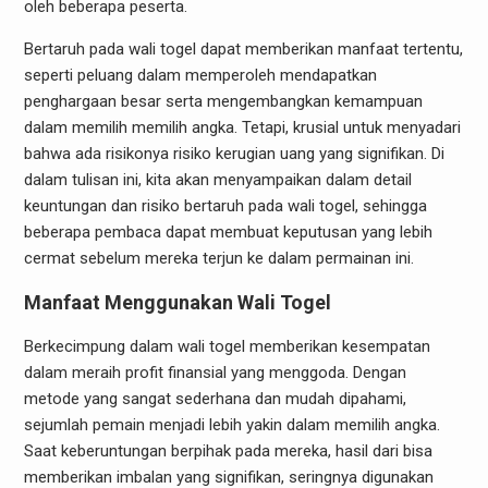
oleh beberapa peserta.
Bertaruh pada wali togel dapat memberikan manfaat tertentu,
seperti peluang dalam memperoleh mendapatkan
penghargaan besar serta mengembangkan kemampuan
dalam memilih memilih angka. Tetapi, krusial untuk menyadari
bahwa ada risikonya risiko kerugian uang yang signifikan. Di
dalam tulisan ini, kita akan menyampaikan dalam detail
keuntungan dan risiko bertaruh pada wali togel, sehingga
beberapa pembaca dapat membuat keputusan yang lebih
cermat sebelum mereka terjun ke dalam permainan ini.
Manfaat Menggunakan Wali Togel
Berkecimpung dalam wali togel memberikan kesempatan
dalam meraih profit finansial yang menggoda. Dengan
metode yang sangat sederhana dan mudah dipahami,
sejumlah pemain menjadi lebih yakin dalam memilih angka.
Saat keberuntungan berpihak pada mereka, hasil dari bisa
memberikan imbalan yang signifikan, seringnya digunakan