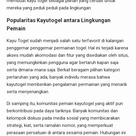
membuat kayu togel sebagai pilihan yang cerdas untuk
mereka yang peduli peduli pada lingkungan.
Popularitas Kayutogel antara Lingkungan
Pemain
Kayu Togel sudah menjadi salah satu terfavorit di kalangan
penggemar penggemar permainan togel. Hal ini terjadi karena
akses mudah akomodasi dan fitur yang disediakan oleh situs,
yang memungkinkan pengguna agar bertaruh kapan saja
serta dimana-mana saja. Berkat beragam pilihan kategori
pertaruhan yang ada, banyak individu merasa bahwa
kayutogel memberikan pengalaman permainan yang menarik
serta menyenangkan.
Di samping itu, komunitas pemain kayutogel yang aktif pun
berkontribusi pada daya tariknya. Banyak komunitas dan
kelompok diskusi pada media sosial yang membicarakan
strategi, kiat, serta ramalan nomor, yang memperkuat
perasaan persatuan di antara sesama pemain. Hubungan ini