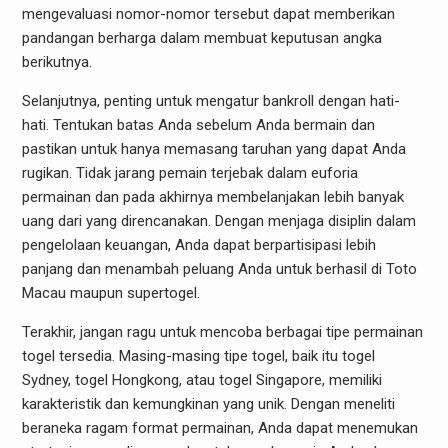
mengevaluasi nomor-nomor tersebut dapat memberikan
pandangan berharga dalam membuat keputusan angka
berikutnya.
Selanjutnya, penting untuk mengatur bankroll dengan hati-
hati. Tentukan batas Anda sebelum Anda bermain dan
pastikan untuk hanya memasang taruhan yang dapat Anda
rugikan. Tidak jarang pemain terjebak dalam euforia
permainan dan pada akhirnya membelanjakan lebih banyak
uang dari yang direncanakan. Dengan menjaga disiplin dalam
pengelolaan keuangan, Anda dapat berpartisipasi lebih
panjang dan menambah peluang Anda untuk berhasil di Toto
Macau maupun supertogel.
Terakhir, jangan ragu untuk mencoba berbagai tipe permainan
togel tersedia. Masing-masing tipe togel, baik itu togel
Sydney, togel Hongkong, atau togel Singapore, memiliki
karakteristik dan kemungkinan yang unik. Dengan meneliti
beraneka ragam format permainan, Anda dapat menemukan