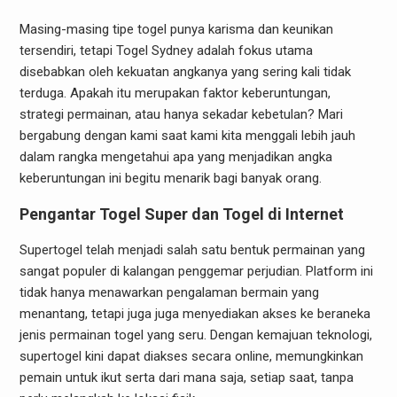
Masing-masing tipe togel punya karisma dan keunikan
tersendiri, tetapi Togel Sydney adalah fokus utama
disebabkan oleh kekuatan angkanya yang sering kali tidak
terduga. Apakah itu merupakan faktor keberuntungan,
strategi permainan, atau hanya sekadar kebetulan? Mari
bergabung dengan kami saat kami kita menggali lebih jauh
dalam rangka mengetahui apa yang menjadikan angka
keberuntungan ini begitu menarik bagi banyak orang.
Pengantar Togel Super dan Togel di Internet
Supertogel telah menjadi salah satu bentuk permainan yang
sangat populer di kalangan penggemar perjudian. Platform ini
tidak hanya menawarkan pengalaman bermain yang
menantang, tetapi juga juga menyediakan akses ke beraneka
jenis permainan togel yang seru. Dengan kemajuan teknologi,
supertogel kini dapat diakses secara online, memungkinkan
pemain untuk ikut serta dari mana saja, setiap saat, tanpa