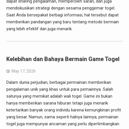
dapat sharing pengalaman, memperoleh saran, dan juga
mendiskusikan strategi dengan sesama penggemar togel.
Saat Anda bersepakat berbagi informasi, hal tersebut dapat
memberikan pandangan yang baru tentang metode bermain
yang lebih efektif dan juga menarik.
Kelebihan dan Bahaya Bermain Game Togel
May 17, 2026
Dalam dunia perjudian, berbagai permainan memberikan
pengalaman unik yang khas untuk para pemainnya. Salah
satunya yang memikat adalah wali togel. Game ini bukan
hanya memberikan sarana hiburan tetapi juga menarik
ketertarikan banyak orang individu karena kemungkinan profit
yang besar. Namun, sama seperti halnya lainnya, permainan
togel juga mempunyai ancaman yang perlu dipertimbangkan