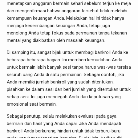
menetapkan anggaran bermain sehari sebelum terjun ke meja
dan mengonfirmasi bahwa anggaran tersebut tidak melebihi
kemampuan keuangan Anda. Melakukan hal ini tidak hanya
menjaga keseimbangan keuangan Anda, tetapi juga
menolong Anda tetap fokus pada permainan tanpa tekanan
mental yang diakibatkan oleh masalah keuangan.
Di samping itu, sangat bijak untuk membagi bankroll Anda ke
beberapa beberapa bagian. Ini memberi kemudahan Anda
untuk bermain lebih banyak sesi tanpa harus was-was tersisa
seluruh uang Anda di satu permainan. Sebagai contoh, jika
Anda memiliki jumlah bankroll yang sudah ditentukan,
pisahkan ke dalam sesi dan beri jumlah yang ditentukan untuk
setiap sesi. Ini juga mencegah Anda dari keputusan yang
emosional saat bermain.
Sebagai penutup, selalu melakukan evaluasi pada gaya
bermain dan hasil yang Anda capai. Jika Anda mendapati
bankroll Anda berkurang, hindari untuk tidak terburu-buru