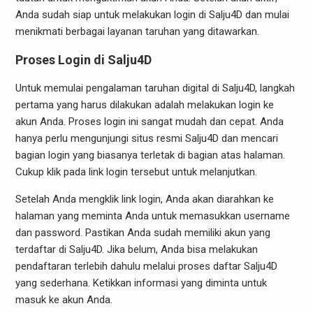
Anda sudah siap untuk melakukan login di Salju4D dan mulai
menikmati berbagai layanan taruhan yang ditawarkan.
Proses Login di Salju4D
Untuk memulai pengalaman taruhan digital di Salju4D, langkah
pertama yang harus dilakukan adalah melakukan login ke
akun Anda. Proses login ini sangat mudah dan cepat. Anda
hanya perlu mengunjungi situs resmi Salju4D dan mencari
bagian login yang biasanya terletak di bagian atas halaman.
Cukup klik pada link login tersebut untuk melanjutkan.
Setelah Anda mengklik link login, Anda akan diarahkan ke
halaman yang meminta Anda untuk memasukkan username
dan password. Pastikan Anda sudah memiliki akun yang
terdaftar di Salju4D. Jika belum, Anda bisa melakukan
pendaftaran terlebih dahulu melalui proses daftar Salju4D
yang sederhana. Ketikkan informasi yang diminta untuk
masuk ke akun Anda.