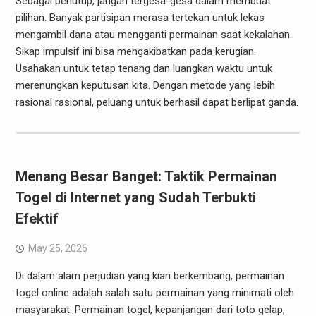
Sebagai penutup, jangan tergesa-gesa dalam membuat
pilihan. Banyak partisipan merasa tertekan untuk lekas
mengambil dana atau mengganti permainan saat kekalahan.
Sikap impulsif ini bisa mengakibatkan pada kerugian.
Usahakan untuk tetap tenang dan luangkan waktu untuk
merenungkan keputusan kita. Dengan metode yang lebih
rasional rasional, peluang untuk berhasil dapat berlipat ganda.
Menang Besar Banget: Taktik Permainan
Togel di Internet yang Sudah Terbukti
Efektif
May 25, 2026
Di dalam alam perjudian yang kian berkembang, permainan
togel online adalah salah satu permainan yang minimati oleh
masyarakat. Permainan togel, kepanjangan dari toto gelap,