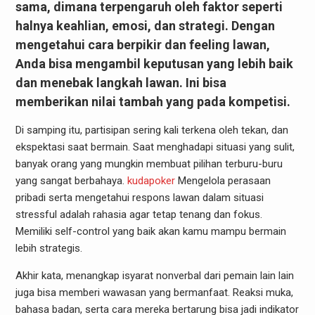
sama, dimana terpengaruh oleh faktor seperti
halnya keahlian, emosi, dan strategi. Dengan
mengetahui cara berpikir dan feeling lawan,
Anda bisa mengambil keputusan yang lebih baik
dan menebak langkah lawan. Ini bisa
memberikan nilai tambah yang pada kompetisi.
Di samping itu, partisipan sering kali terkena oleh tekan, dan
ekspektasi saat bermain. Saat menghadapi situasi yang sulit,
banyak orang yang mungkin membuat pilihan terburu-buru
yang sangat berbahaya.
kudapoker
Mengelola perasaan
pribadi serta mengetahui respons lawan dalam situasi
stressful adalah rahasia agar tetap tenang dan fokus.
Memiliki self-control yang baik akan kamu mampu bermain
lebih strategis.
Akhir kata, menangkap isyarat nonverbal dari pemain lain lain
juga bisa memberi wawasan yang bermanfaat. Reaksi muka,
bahasa badan, serta cara mereka bertarung bisa jadi indikator