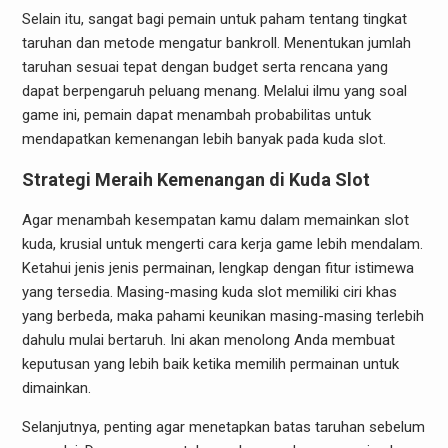
Selain itu, sangat bagi pemain untuk paham tentang tingkat
taruhan dan metode mengatur bankroll. Menentukan jumlah
taruhan sesuai tepat dengan budget serta rencana yang
dapat berpengaruh peluang menang. Melalui ilmu yang soal
game ini, pemain dapat menambah probabilitas untuk
mendapatkan kemenangan lebih banyak pada kuda slot.
Strategi Meraih Kemenangan di Kuda Slot
Agar menambah kesempatan kamu dalam memainkan slot
kuda, krusial untuk mengerti cara kerja game lebih mendalam.
Ketahui jenis jenis permainan, lengkap dengan fitur istimewa
yang tersedia. Masing-masing kuda slot memiliki ciri khas
yang berbeda, maka pahami keunikan masing-masing terlebih
dahulu mulai bertaruh. Ini akan menolong Anda membuat
keputusan yang lebih baik ketika memilih permainan untuk
dimainkan.
Selanjutnya, penting agar menetapkan batas taruhan sebelum