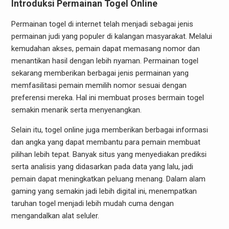
Introduksi Permainan Togel Online
Permainan togel di internet telah menjadi sebagai jenis
permainan judi yang populer di kalangan masyarakat. Melalui
kemudahan akses, pemain dapat memasang nomor dan
menantikan hasil dengan lebih nyaman. Permainan togel
sekarang memberikan berbagai jenis permainan yang
memfasilitasi pemain memilih nomor sesuai dengan
preferensi mereka. Hal ini membuat proses bermain togel
semakin menarik serta menyenangkan.
Selain itu, togel online juga memberikan berbagai informasi
dan angka yang dapat membantu para pemain membuat
pilihan lebih tepat. Banyak situs yang menyediakan prediksi
serta analisis yang didasarkan pada data yang lalu, jadi
pemain dapat meningkatkan peluang menang. Dalam alam
gaming yang semakin jadi lebih digital ini, menempatkan
taruhan togel menjadi lebih mudah cuma dengan
mengandalkan alat seluler.