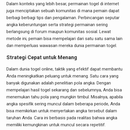
Dalam konteks yang lebih besar, permainan togel di internet
juga menciptakan sebuah komunitas di mana pemain dapat
berbagi berbagi tips dan pengalaman. Perbincangan seputar
angka keberuntungan serta strategi permainan sering
berlangsung di forum maupun komunitas sosial. Lewat
metode ini, pemain bisa mempelajari dari satu satu sama lain
dan memperluas wawasan mereka dunia permainan togel.
Strategi Cepat untuk Menang
Dalam dunia togel online, taktik yang efektif dapat membantu
Anda meningkatkan peluang untuk menang. Satu cara yang
banyak digunakan adalah penelitian pola angka. Dengan
mempelajari hasil togel sekarang dan sebelumnya, Anda bisa
menemukan tahu pola yang mungkin timbul. Misalnya, apabila
angka spesifik sering muncul dalam beberapa periode, Anda
bisa memikirkan untuk menyertakan angka tersebut dalam
taruhan Anda. Cara ini berbasis pada realitas bahwa angka
memiliki kemungkinan untuk muncul secara repetitif.