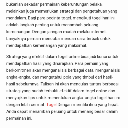
bukanlah sekadar permainan keberuntungan belaka,
melainkan juga memerlukan strategi dan pengetahuan yang
mendalam. Bagi para pecinta togel, mengikuti togel hari ini
adalah langkah penting untuk menambah peluang
kemenangan. Dengan jaringan mudah melalui internet,
banyaknya pemain mencoba mencari cara terbaik untuk
mendapatkan kemenangan yang maksimal.
Strategi yang efektif dalam togel online bisa jadi kunci untuk
mendapatkan hasil yang diharapkan. Para pemain yang
berkomitmen akan menganalisis berbagai data, menganalisis
angka-angka, dan mengetahui pola yang timbul dari hasil-
hasil sebelumnya. Tulisan ini akan mengulas tuntas berbagai
strategi yang sudah terbukti efektif dalam togel online dan
menyajikan tips untuk menentukan angka-angka togel hari ini
dengan lebih cermat.
Togel
Dengan memiliki ilmu yang tepat,
Anda dapat menambah peluang untuk menang besar dalam
permainan ini.