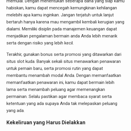
memulai. Dengan menentukan seberapa dana yang siap kamu
habiskan, kamu dapat mencegah kemungkinan kehilangan
melebihi apa kamu inginkan. Jangan terjatuh untuk lanjut
bertaruh hanya karena mau mengambil kembali kerugian yang
dialami. Memiliki disiplin pada manajemen keuangan dapat
menjadikan pengalaman bermain anda Anda lebih menarik
serta dengan risiko yang lebih kecil.
Terakhir, gunakan bonus serta promosi yang ditawarkan dari
situs slot kuda. Banyak sekali situs menawarkan penawaran
untuk pemain baru, serta promosi rutin yang dapat
membantu menambah modal Anda. Dengan memanfaatkan
memanfaatkan penawaran ini, kamu dapat bermain lebih
lama serta menambah peluang agar memenangkan
permainan. Selalu pastikan agar membaca syarat serta
ketentuan yang ada supaya Anda tak melepaskan peluang
yang ada.
Kekeliruan yang Harus Dielakkan