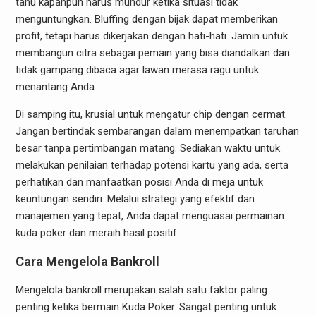
tahu kapanpun harus mundur ketika situasi tidak
menguntungkan. Bluffing dengan bijak dapat memberikan
profit, tetapi harus dikerjakan dengan hati-hati. Jamin untuk
membangun citra sebagai pemain yang bisa diandalkan dan
tidak gampang dibaca agar lawan merasa ragu untuk
menantang Anda.
Di samping itu, krusial untuk mengatur chip dengan cermat.
Jangan bertindak sembarangan dalam menempatkan taruhan
besar tanpa pertimbangan matang. Sediakan waktu untuk
melakukan penilaian terhadap potensi kartu yang ada, serta
perhatikan dan manfaatkan posisi Anda di meja untuk
keuntungan sendiri. Melalui strategi yang efektif dan
manajemen yang tepat, Anda dapat menguasai permainan
kuda poker dan meraih hasil positif.
Cara Mengelola Bankroll
Mengelola bankroll merupakan salah satu faktor paling
penting ketika bermain Kuda Poker. Sangat penting untuk