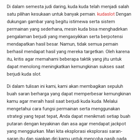
Di dalam semesta judi daring, kuda kuda telah menjadi salah
satu pilihan kesukaan untuk banyak pemain.
kudaslot
Dengan
dukungan gambar yang begitu istimewa serta sistem
permainan yang sederhana, mesin kuda bisa menghadirkan
pengalaman berjudi yang mengasyikkan serta berpotensi
mendapatkan hasil besar. Namun, tidak semua pemain
berhasil mendapat hasil yang mereka targetkan. Oleh karena
itu, kritis agar memahami beberapa taktik yang jitu untuk
dapat menolong meningkatkan kemungkinan sukses saat
berjudi kuda slot.
Di dalam tulisan ini kami, kami akan membagikan sepuluh
buah saran berharga yang dapat memperbesar kemungkinan
kamu agar meraih hasil saat berjudi kuda kuda. Melalui
mengetahui cara fungsi permainan serta menggunakan
strategi yang tepat tepat, Anda dapat menikmati setiap buah
putaran dengan keyakinan dan asa agar mendapat jackpot
yang menggiurkan. Mari kita eksplorasi eksplorasi saran-
saran itu dan siapkan diri kamu untuk mencoba nasib pada