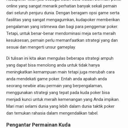
online yang sangat menarik perhatian banyak sekali pemain
dari seluruh penjuru dunia. Dengan beragam opsi game serta
fasilitas yang sangat mengagumkan, kudapoker memberikan
pengalaman yang istimewa dan bagi para penggemar poker.
Tetapi, untuk benar-benar mendominasi meja serta meraih
kesuksesan, pemain perlu memanfaatkan strategi yang dan
sesuai dan mengerti unsur gameplay.
Di tulisan ini kita akan mengulas beberapa strategi ampuh
yang dapat bisa menolong anda untuk tidak hanya
meningkatkan kemampuan main tetapi juga merubah cara
anda mendekati game poker. Entah anda apakah anda
seorang newbie atau permain yang berpengalaman,
menggunakan strategi yang tepat pada kuda poker bisa
menjadi kunci untuk meraih kemenangan yang Anda impikan.
Mari mari selami dunia yang lebih dalam dunia taktik poker
dan temukan rahasia dalam mengendalikan tabel.
Pengantar Permainan Kuda