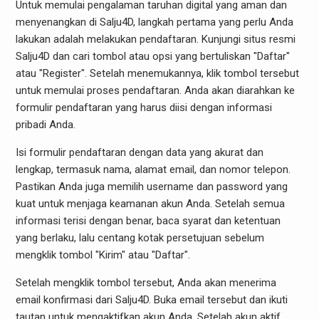
Untuk memulai pengalaman taruhan digital yang aman dan
menyenangkan di Salju4D, langkah pertama yang perlu Anda
lakukan adalah melakukan pendaftaran. Kunjungi situs resmi
Salju4D dan cari tombol atau opsi yang bertuliskan "Daftar"
atau "Register". Setelah menemukannya, klik tombol tersebut
untuk memulai proses pendaftaran. Anda akan diarahkan ke
formulir pendaftaran yang harus diisi dengan informasi
pribadi Anda.
Isi formulir pendaftaran dengan data yang akurat dan
lengkap, termasuk nama, alamat email, dan nomor telepon.
Pastikan Anda juga memilih username dan password yang
kuat untuk menjaga keamanan akun Anda. Setelah semua
informasi terisi dengan benar, baca syarat dan ketentuan
yang berlaku, lalu centang kotak persetujuan sebelum
mengklik tombol "Kirim" atau "Daftar".
Setelah mengklik tombol tersebut, Anda akan menerima
email konfirmasi dari Salju4D. Buka email tersebut dan ikuti
tautan untuk mengaktifkan akun Anda. Setelah akun aktif,