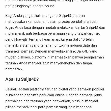
berhasil menarik perhatian banyak orang yang ingin mencoba
peruntungannya secara online.
Bagi Anda yang belum mengenal Salju4D, situs ini
menyediakan kemudahan dalam proses pendaftaran dan
login. Anda bisa dengan mudah melakukan daftar Salju4D dan
mulai menikmati berbagai permainan yang ditawarkan. Tak
perlu khawatir tentang keamanan, karena Salju4D telah
memiliki sistem yang terjamin untuk melindungi data dan
transaksi pemain. Dengan menyediakan link Salju4D yang
mudah diakses, platform ini memastikan bahwa pengalaman
taruhan Anda menjadi lebih menyenangkan dan tanpa
hambatan.
Apa itu Salju4D?
Salju4D adalah platform taruhan digital yang semakin populer
di kalangan pencinta perjudian online. Dengan berbagai jenis
permainan dan taruhan yang ditawarkan, situs ini menjadi
pilihan menarik bagi para pemain yang ingin mencoba