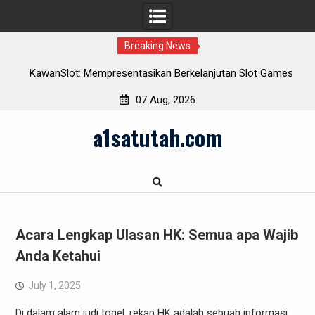
Breaking News
ikan Berkelanjutan Slot Games
Memahami Maha 4D: Tidak ha
g Menawan
07 Aug, 2026
Skip
a1satutah.com
to
content
Acara Lengkap Ulasan HK: Semua apa Wajib
Anda Ketahui
July 1, 2025
Di dalam alam judi togel, rekap HK adalah sebuah informasi