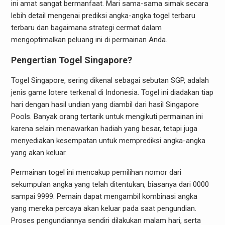
ini amat sangat bermanfaat. Mari sama-sama simak secara
lebih detail mengenai prediksi angka-angka togel terbaru
terbaru dan bagaimana strategi cermat dalam
mengoptimalkan peluang ini di permainan Anda.
Pengertian Togel Singapore?
Togel Singapore, sering dikenal sebagai sebutan SGP, adalah
jenis game lotere terkenal di Indonesia. Togel ini diadakan tiap
hari dengan hasil undian yang diambil dari hasil Singapore
Pools. Banyak orang tertarik untuk mengikuti permainan ini
karena selain menawarkan hadiah yang besar, tetapi juga
menyediakan kesempatan untuk memprediksi angka-angka
yang akan keluar.
Permainan togel ini mencakup pemilihan nomor dari
sekumpulan angka yang telah ditentukan, biasanya dari 0000
sampai 9999. Pemain dapat mengambil kombinasi angka
yang mereka percaya akan keluar pada saat pengundian.
Proses pengundiannya sendiri dilakukan malam hari, serta