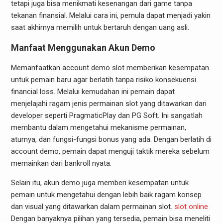
tetapi juga bisa menikmati kesenangan dari game tanpa
tekanan finansial. Melalui cara ini, pemula dapat menjadi yakin
saat akhirnya memilih untuk bertaruh dengan uang asli.
Manfaat Menggunakan Akun Demo
Memanfaatkan account demo slot memberikan kesempatan
untuk pemain baru agar berlatih tanpa risiko konsekuensi
financial loss. Melalui kemudahan ini pemain dapat
menjelajahi ragam jenis permainan slot yang ditawarkan dari
developer seperti PragmaticPlay dan PG Soft. Ini sangatlah
membantu dalam mengetahui mekanisme permainan,
aturnya, dan fungsi-fungsi bonus yang ada. Dengan berlatih di
account demo, pemain dapat menguji taktik mereka sebelum
memainkan dari bankroll nyata.
Selain itu, akun demo juga memberi kesempatan untuk
pemain untuk mengetahui dengan lebih baik ragam konsep
dan visual yang ditawarkan dalam permainan slot.
slot online
Dengan banyaknya pilihan yang tersedia, pemain bisa meneliti