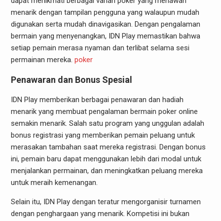
dapat menikmati berbagai varian poker yang menawan
menarik dengan tampilan pengguna yang walaupun mudah
digunakan serta mudah dinavigasikan. Dengan pengalaman
bermain yang menyenangkan, IDN Play memastikan bahwa
setiap pemain merasa nyaman dan terlibat selama sesi
permainan mereka.
poker
Penawaran dan Bonus Spesial
IDN Play memberikan berbagai penawaran dan hadiah
menarik yang membuat pengalaman bermain poker online
semakin menarik. Salah satu program yang unggulan adalah
bonus registrasi yang memberikan pemain peluang untuk
merasakan tambahan saat mereka registrasi. Dengan bonus
ini, pemain baru dapat menggunakan lebih dari modal untuk
menjalankan permainan, dan meningkatkan peluang mereka
untuk meraih kemenangan.
Selain itu, IDN Play dengan teratur mengorganisir turnamen
dengan penghargaan yang menarik. Kompetisi ini bukan