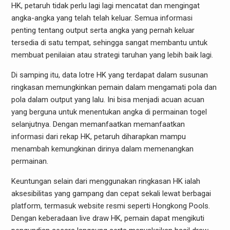
HK, petaruh tidak perlu lagi lagi mencatat dan mengingat
angka-angka yang telah telah keluar. Semua informasi
penting tentang output serta angka yang pernah keluar
tersedia di satu tempat, sehingga sangat membantu untuk
membuat penilaian atau strategi taruhan yang lebih baik lagi.
Di samping itu, data lotre HK yang terdapat dalam susunan
ringkasan memungkinkan pemain dalam mengamati pola dan
pola dalam output yang lalu. Ini bisa menjadi acuan acuan
yang berguna untuk menentukan angka di permainan togel
selanjutnya. Dengan memanfaatkan memanfaatkan
informasi dari rekap HK, petaruh diharapkan mampu
menambah kemungkinan dirinya dalam memenangkan
permainan.
Keuntungan selain dari menggunakan ringkasan HK ialah
aksesibilitas yang gampang dan cepat sekali lewat berbagai
platform, termasuk website resmi seperti Hongkong Pools.
Dengan keberadaan live draw HK, pemain dapat mengikuti