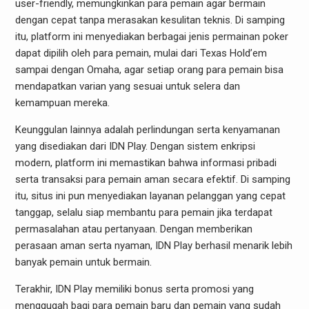
user-friendly, memungkinkan para pemain agar bermain
dengan cepat tanpa merasakan kesulitan teknis. Di samping
itu, platform ini menyediakan berbagai jenis permainan poker
dapat dipilih oleh para pemain, mulai dari Texas Hold’em
sampai dengan Omaha, agar setiap orang para pemain bisa
mendapatkan varian yang sesuai untuk selera dan
kemampuan mereka.
Keunggulan lainnya adalah perlindungan serta kenyamanan
yang disediakan dari IDN Play. Dengan sistem enkripsi
modern, platform ini memastikan bahwa informasi pribadi
serta transaksi para pemain aman secara efektif. Di samping
itu, situs ini pun menyediakan layanan pelanggan yang cepat
tanggap, selalu siap membantu para pemain jika terdapat
permasalahan atau pertanyaan. Dengan memberikan
perasaan aman serta nyaman, IDN Play berhasil menarik lebih
banyak pemain untuk bermain.
Terakhir, IDN Play memiliki bonus serta promosi yang
menggugah bagi para pemain baru dan pemain yang sudah