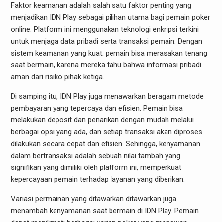
Faktor keamanan adalah salah satu faktor penting yang
menjadikan IDN Play sebagai pilihan utama bagi pemain poker
online. Platform ini menggunakan teknologi enkripsi terkini
untuk menjaga data pribadi serta transaksi pemain. Dengan
sistem keamanan yang kuat, pemain bisa merasakan tenang
saat bermain, karena mereka tahu bahwa informasi pribadi
aman dari risiko pihak ketiga.
Di samping itu, IDN Play juga menawarkan beragam metode
pembayaran yang tepercaya dan efisien. Pemain bisa
melakukan deposit dan penarikan dengan mudah melalui
berbagai opsi yang ada, dan setiap transaksi akan diproses
dilakukan secara cepat dan efisien. Sehingga, kenyamanan
dalam bertransaksi adalah sebuah nilai tambah yang
signifikan yang dimiliki oleh platform ini, memperkuat
kepercayaan pemain terhadap layanan yang diberikan.
Variasi permainan yang ditawarkan ditawarkan juga
menambah kenyamanan saat bermain di IDN Play. Pemain