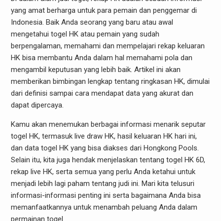
yang amat berharga untuk para pemain dan penggemar di
Indonesia. Baik Anda seorang yang baru atau awal
mengetahui togel HK atau pemain yang sudah
berpengalaman, memahami dan mempelajari rekap keluaran
HK bisa membantu Anda dalam hal memahami pola dan
mengambil keputusan yang lebih baik. Artikel ini akan
memberikan bimbingan lengkap tentang ringkasan HK, dimulai
dari definisi sampai cara mendapat data yang akurat dan
dapat dipercaya.
Kamu akan menemukan berbagai informasi menarik seputar
togel HK, termasuk live draw HK, hasil keluaran HK hari ini,
dan data togel HK yang bisa diakses dari Hongkong Pools.
Selain itu, kita juga hendak menjelaskan tentang togel HK 6D,
rekap live HK, serta semua yang perlu Anda ketahui untuk
menjadi lebih lagi paham tentang judi ini. Mari kita telusuri
informasi-informasi penting ini serta bagaimana Anda bisa
memanfaatkannya untuk menambah peluang Anda dalam
permainan togel.