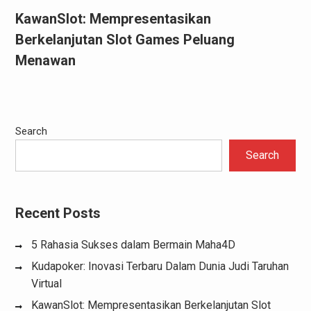
KawanSlot: Mempresentasikan
Berkelanjutan Slot Games Peluang
Menawan
Search
Search
Recent Posts
5 Rahasia Sukses dalam Bermain Maha4D
Kudapoker: Inovasi Terbaru Dalam Dunia Judi Taruhan
Virtual
KawanSlot: Mempresentasikan Berkelanjutan Slot