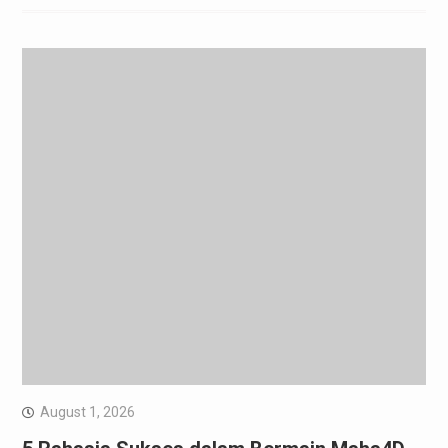
August 1, 2026