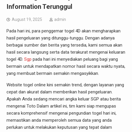
Information Terunggul
August 19, 2025
admin
Pada hari ini, para penggemar togel 4D akan mengharapkan
hasil pengeluaran yang ditunggu-tunggu. Dengan adanya
berbagai sumber dan berita yang tersedia, kami semua akan
hasil secara langsung serta data terakurat mengenai keluaran
togel 4D.
Sgp
pada hari ini menyediakan peluang bagi yang
bermain untuk mendapatkan nomor hasil secara waktu nyata,
yang membuat bermain semakin mengasyikkan.
Website togel online kini semakin trend, dengan layanan yang
cepat dan akurat dalam memberikan hasil pengeluaran.
Apakah Anda sedang mencari angka keluar SGP atau berita
mengenai Toto Dalam artikel ini, tim kami siap mengupas
secara komprehensif mengenai pengundian togel hari ini,
memastikan anda memperoleh semua data yang anda
perlukan untuk melakukan keputusan yang tepat dalam