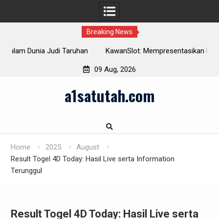
Breaking News
n
KawanSlot: Mempresentasikan Berkelanjutan Slot Games
Peluang Menawan
09 Aug, 2026
Skip
a1satutah.com
to
content
Home
2025
August
Result Togel 4D Today: Hasil Live serta Information
Terunggul
Result Togel 4D Today: Hasil Live serta