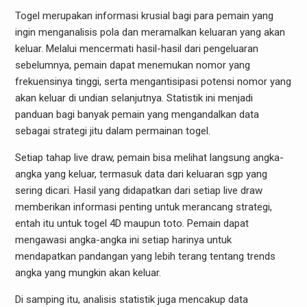
Togel merupakan informasi krusial bagi para pemain yang
ingin menganalisis pola dan meramalkan keluaran yang akan
keluar. Melalui mencermati hasil-hasil dari pengeluaran
sebelumnya, pemain dapat menemukan nomor yang
frekuensinya tinggi, serta mengantisipasi potensi nomor yang
akan keluar di undian selanjutnya. Statistik ini menjadi
panduan bagi banyak pemain yang mengandalkan data
sebagai strategi jitu dalam permainan togel.
Setiap tahap live draw, pemain bisa melihat langsung angka-
angka yang keluar, termasuk data dari keluaran sgp yang
sering dicari. Hasil yang didapatkan dari setiap live draw
memberikan informasi penting untuk merancang strategi,
entah itu untuk togel 4D maupun toto. Pemain dapat
mengawasi angka-angka ini setiap harinya untuk
mendapatkan pandangan yang lebih terang tentang trends
angka yang mungkin akan keluar.
Di samping itu, analisis statistik juga mencakup data