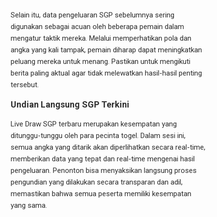
Selain itu, data pengeluaran SGP sebelumnya sering
digunakan sebagai acuan oleh beberapa pemain dalam
mengatur taktik mereka. Melalui memperhatikan pola dan
angka yang kali tampak, pemain diharap dapat meningkatkan
peluang mereka untuk menang. Pastikan untuk mengikuti
berita paling aktual agar tidak melewatkan hasil-hasil penting
tersebut.
Undian Langsung SGP Terkini
Live Draw SGP terbaru merupakan kesempatan yang
ditunggu-tunggu oleh para pecinta togel. Dalam sesi ini,
semua angka yang ditarik akan diperlihatkan secara real-time,
memberikan data yang tepat dan real-time mengenai hasil
pengeluaran. Penonton bisa menyaksikan langsung proses
pengundian yang dilakukan secara transparan dan adil,
memastikan bahwa semua peserta memiliki kesempatan
yang sama.