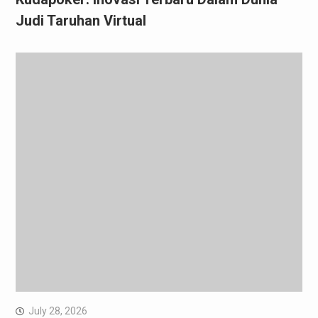
Judi Taruhan Virtual
July 28, 2026