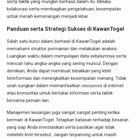
serta taktik yang mungkin berhasil dalam itu. Melalui
kolaborasi serta membagikan pengetahuan, kesempatan
untuk meraih kemenangan menjadi lebar.
Panduan serta Strategi Sukses di KawanTogel
Salah satu kunci dalam berhasil di KawanTogel adalah
memahami struktur permainan dan melakukan analisis.
Luangkan waktu dalam mempelajari data sebelumnya serta
mencari tahu angka-angka yang sering muncul. Dengan
demikian, Anda dapat membuat tebakkan yang lebih
terinformasi dan meningkatkan kesempatan menang. Tidak
usah sungkan dalam memanfaatkan resources di internet
atau komunitas untuk bertukar informasi serta taktik
bersama pemain lain.
Manajemen keuangan juga sangat sangat penting ketika
bermain di KawanTogel. Tetapkan batasan terhadap besaran
yang siap Anda investasikan serta pastikan agar tidak
melebihi limit tersebut. Jangan terpancing untuk masih