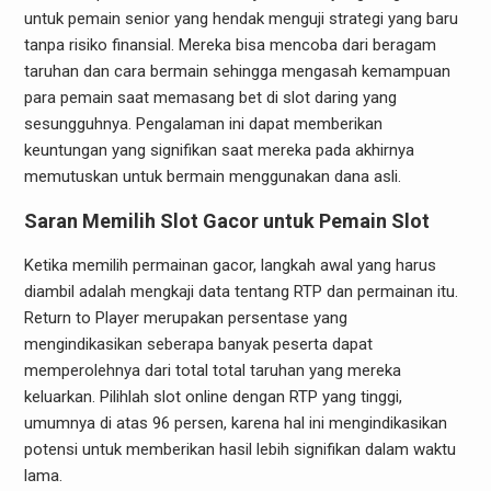
untuk pemain senior yang hendak menguji strategi yang baru
tanpa risiko finansial. Mereka bisa mencoba dari beragam
taruhan dan cara bermain sehingga mengasah kemampuan
para pemain saat memasang bet di slot daring yang
sesungguhnya. Pengalaman ini dapat memberikan
keuntungan yang signifikan saat mereka pada akhirnya
memutuskan untuk bermain menggunakan dana asli.
Saran Memilih Slot Gacor untuk Pemain Slot
Ketika memilih permainan gacor, langkah awal yang harus
diambil adalah mengkaji data tentang RTP dan permainan itu.
Return to Player merupakan persentase yang
mengindikasikan seberapa banyak peserta dapat
memperolehnya dari total total taruhan yang mereka
keluarkan. Pilihlah slot online dengan RTP yang tinggi,
umumnya di atas 96 persen, karena hal ini mengindikasikan
potensi untuk memberikan hasil lebih signifikan dalam waktu
lama.