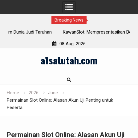
Breaking News
n
KawanSlot: Mempresentasikan Berkelanjutan Slot Games
Peluang Menawan
08 Aug, 2026
Skip
a1satutah.com
to
content
Home
2026
June
Permainan Slot Online: Alasan Akun Uji Penting untuk
Peserta
Permainan Slot Online: Alasan Akun Uji