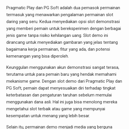
Pragmatic Play dan PG Soft adalah dua pemasok permainan
termasuk yang menawarkan pengalaman permainan slot
daring yang seru. Kedua menyediakan opsi slot demonstrasi
yang memberi pemain untuk bereksperimen dengan berbagai
jenis game tanpa risiko kehilangan uang. Slot demo ini
dirancang untuk menyediakan gambaran yang jelas tentang
bagaimana kerja permainan, fitur yang ada, dan potensi
kemenangan yang bisa diperoleh.
Keunggulan menggunakan akun demonstrasi sangat terasa,
terutama untuk para pemain baru yang hendak memahami
mekanisme game. Dengan slot demo dari Pragmatic Play dan
PG Soft, pemain dapat menyesuaikan diri terhadap tingkat
keterbatasan dan pengaturan taruhan sebelum memulai
menggunakan dana asli. Hal ini juga bisa menolong mereka
mengetahui slot terbaik atau game yang mempunyai
kesempatan untuk menang yang lebih besar.
Selain itu, permainan demo menjadi media yang berguna