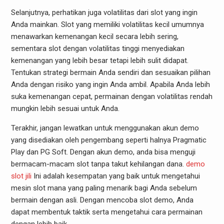
Selanjutnya, perhatikan juga volatilitas dari slot yang ingin
Anda mainkan. Slot yang memiliki volatilitas kecil umumnya
menawarkan kemenangan kecil secara lebih sering,
sementara slot dengan volatilitas tinggi menyediakan
kemenangan yang lebih besar tetapi lebih sulit didapat.
Tentukan strategi bermain Anda sendiri dan sesuaikan pilihan
Anda dengan risiko yang ingin Anda ambil. Apabila Anda lebih
suka kemenangan cepat, permainan dengan volatilitas rendah
mungkin lebih sesuai untuk Anda.
Terakhir, jangan lewatkan untuk menggunakan akun demo
yang disediakan oleh pengembang seperti halnya Pragmatic
Play dan PG Soft. Dengan akun demo, anda bisa menguji
bermacam-macam slot tanpa takut kehilangan dana.
demo
slot jili
Ini adalah kesempatan yang baik untuk mengetahui
mesin slot mana yang paling menarik bagi Anda sebelum
bermain dengan asli. Dengan mencoba slot demo, Anda
dapat membentuk taktik serta mengetahui cara permainan