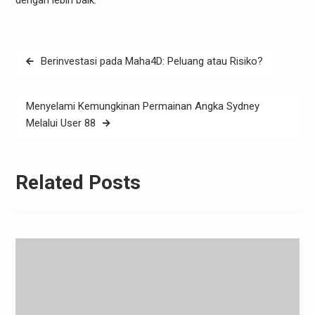
dengan lebih baik.
Post
Berinvestasi pada Maha4D: Peluang atau Risiko?
navigation
Menyelami Kemungkinan Permainan Angka Sydney
Melalui User 88
Related Posts