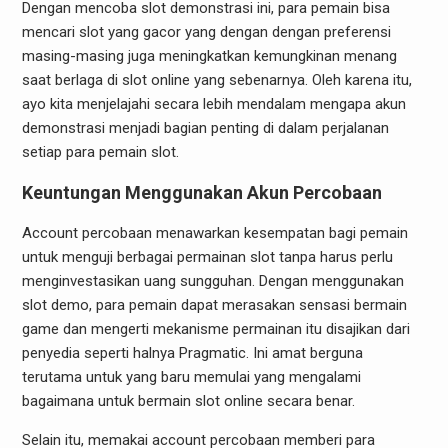
Dengan mencoba slot demonstrasi ini, para pemain bisa
mencari slot yang gacor yang dengan dengan preferensi
masing-masing juga meningkatkan kemungkinan menang
saat berlaga di slot online yang sebenarnya. Oleh karena itu,
ayo kita menjelajahi secara lebih mendalam mengapa akun
demonstrasi menjadi bagian penting di dalam perjalanan
setiap para pemain slot.
Keuntungan Menggunakan Akun Percobaan
Account percobaan menawarkan kesempatan bagi pemain
untuk menguji berbagai permainan slot tanpa harus perlu
menginvestasikan uang sungguhan. Dengan menggunakan
slot demo, para pemain dapat merasakan sensasi bermain
game dan mengerti mekanisme permainan itu disajikan dari
penyedia seperti halnya Pragmatic. Ini amat berguna
terutama untuk yang baru memulai yang mengalami
bagaimana untuk bermain slot online secara benar.
Selain itu, memakai account percobaan memberi para