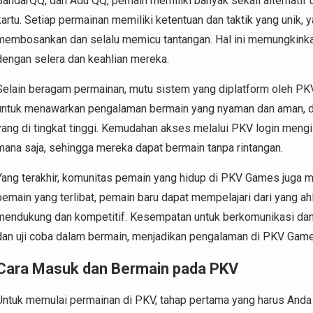
BandarQQ, dan Adu QQ, pemain memiliki banyak sekali alternat
kartu. Setiap permainan memiliki ketentuan dan taktik yang unik
membosankan dan selalu memicu tantangan. Hal ini memungkin
dengan selera dan keahlian mereka.
Selain beragam permainan, mutu sistem yang diplatform oleh PKV 
untuk menawarkan pengalaman bermain yang nyaman dan aman, d
yang di tingkat tinggi. Kemudahan akses melalui PKV login mengi
mana saja, sehingga mereka dapat bermain tanpa rintangan.
Yang terakhir, komunitas pemain yang hidup di PKV Games juga 
pemain yang terlibat, pemain baru dapat mempelajari dari yang a
mendukung dan kompetitif. Kesempatan untuk berkomunikasi dan
dan uji coba dalam bermain, menjadikan pengalaman di PKV Ga
Cara Masuk dan Bermain pada PKV
Untuk memulai permainan di PKV, tahap pertama yang harus Anda 