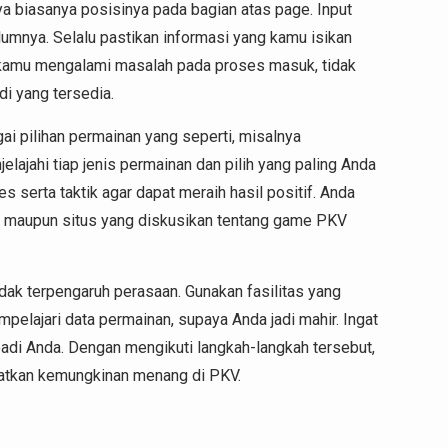
ya biasanya posisinya pada bagian atas page. Input
umnya. Selalu pastikan informasi yang kamu isikan
 kamu mengalami masalah pada proses masuk, tidak
i yang tersedia.
 pilihan permainan yang seperti, misalnya
jahi tiap jenis permainan dan pilih yang paling Anda
 serta taktik agar dapat meraih hasil positif. Anda
um maupun situs yang diskusikan tentang game PKV
idak terpengaruh perasaan. Gunakan fasilitas yang
pelajari data permainan, supaya Anda jadi mahir. Ingat
badi Anda. Dengan mengikuti langkah-langkah tersebut,
katkan kemungkinan menang di PKV.