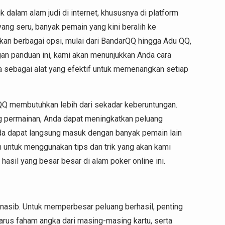
dalam alam judi di internet, khususnya di platform
ng seru, banyak pemain yang kini beralih ke
kan berbagai opsi, mulai dari BandarQQ hingga Adu QQ,
n panduan ini, kami akan menunjukkan Anda cara
bagai alat yang efektif untuk memenangkan setiap
QQ membutuhkan lebih dari sekadar keberuntungan.
 permainan, Anda dapat meningkatkan peluang
a dapat langsung masuk dengan banyak pemain lain
untuk menggunakan tips dan trik yang akan kami
asil yang besar besar di alam poker online ini.
asib. Untuk memperbesar peluang berhasil, penting
harus faham angka dari masing-masing kartu, serta