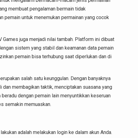
if untuk mengalami bermacam-macam jenis permainan
, yang membuat pengalaman bermain tidak
kan pemain untuk menemukan permainan yang cocok
Games juga menjadi nilai tambah. Platform ini dibuat
engan sistem yang stabil dan keamanan data pemain
zinkan pemain bisa terhubung saat diperlukan dan di
merupakan salah satu keunggulan. Dengan banyaknya
hli dan membagikan taktik, menciptakan suasana yang
 beradu dengan pemain lain menyuntikkan keseruan
mes semakin memuaskan.
lakukan adalah melakukan login ke dalam akun Anda.