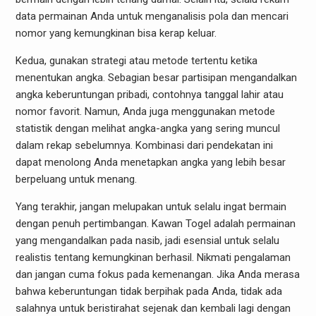
data permainan Anda untuk menganalisis pola dan mencari
nomor yang kemungkinan bisa kerap keluar.
Kedua, gunakan strategi atau metode tertentu ketika
menentukan angka. Sebagian besar partisipan mengandalkan
angka keberuntungan pribadi, contohnya tanggal lahir atau
nomor favorit. Namun, Anda juga menggunakan metode
statistik dengan melihat angka-angka yang sering muncul
dalam rekap sebelumnya. Kombinasi dari pendekatan ini
dapat menolong Anda menetapkan angka yang lebih besar
berpeluang untuk menang.
Yang terakhir, jangan melupakan untuk selalu ingat bermain
dengan penuh pertimbangan. Kawan Togel adalah permainan
yang mengandalkan pada nasib, jadi esensial untuk selalu
realistis tentang kemungkinan berhasil. Nikmati pengalaman
dan jangan cuma fokus pada kemenangan. Jika Anda merasa
bahwa keberuntungan tidak berpihak pada Anda, tidak ada
salahnya untuk beristirahat sejenak dan kembali lagi dengan