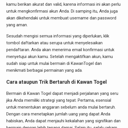
kamu berikan akurat dan valid, karena informasi ini akan perlu
untuk mengkonfirmasi akun Anda. Di samping itu, Anda juga
akan dikehendaki untuk membuat username dan password
yang aman.
Sesudah mengisi semua informasi yang diperlukan, klik
tombol daftarkan atau serupa untuk menyelesaikan
pendaftaran. Anda akan menerima email konfirmasi untuk
menyetujui akun kamu. Setelah mengaktifkan akun, kamu
sudah siap untuk mulai bermain di KawanTogel dan
menikmati berbagai permainan yang ada.
Cara ataupun Trik Bertaruh di Kawan Togel
Bermain di Kawan Togel dapat menjadi perjalanan yang seru
jika Anda memiliki strategi yang tepat. Pertama, esensial
untuk menentukan anggaran sebelum anda mulai bertaruh.
Dengan cara menetapkan jumlah uang yang dapat Anda
habiskan, Anda dapat menjauhi kekalahan yang signifikan dan
bermain dengan lebih tenang damai. Selain itu, selalu rekam