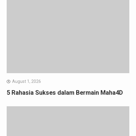
August 1, 2026
5 Rahasia Sukses dalam Bermain Maha4D