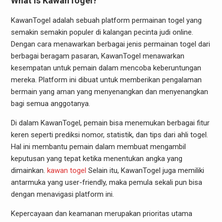
What is KawanTogel?
KawanTogel adalah sebuah platform permainan togel yang
semakin semakin populer di kalangan pecinta judi online.
Dengan cara menawarkan berbagai jenis permainan togel dari
berbagai beragam pasaran, KawanTogel menawarkan
kesempatan untuk pemain dalam mencoba keberuntungan
mereka. Platform ini dibuat untuk memberikan pengalaman
bermain yang aman yang menyenangkan dan menyenangkan
bagi semua anggotanya.
Di dalam KawanTogel, pemain bisa menemukan berbagai fitur
keren seperti prediksi nomor, statistik, dan tips dari ahli togel.
Hal ini membantu pemain dalam membuat mengambil
keputusan yang tepat ketika menentukan angka yang
dimainkan.
kawan togel
Selain itu, KawanTogel juga memiliki
antarmuka yang user-friendly, maka pemula sekali pun bisa
dengan menavigasi platform ini.
Kepercayaan dan keamanan merupakan prioritas utama