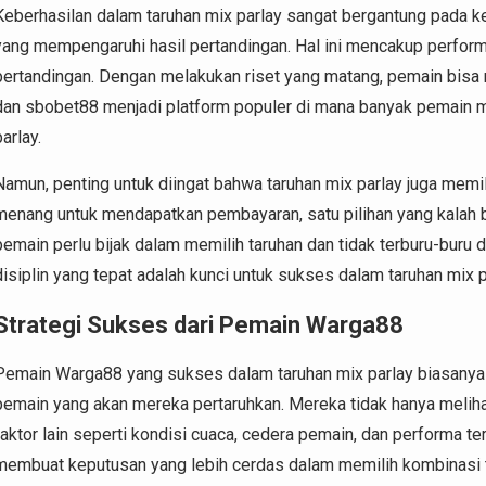
Keberhasilan dalam taruhan mix parlay sangat bergantung pada 
yang mempengaruhi hasil pertandingan. Hal ini mencakup performa 
pertandingan. Dengan melakukan riset yang matang, pemain bis
dan sbobet88 menjadi platform populer di mana banyak pemain 
parlay.
Namun, penting untuk diingat bahwa taruhan mix parlay juga memil
menang untuk mendapatkan pembayaran, satu pilihan yang kalah bi
pemain perlu bijak dalam memilih taruhan dan tidak terburu-bur
disiplin yang tepat adalah kunci untuk sukses dalam taruhan mix p
Strategi Sukses dari Pemain Warga88
Pemain Warga88 yang sukses dalam taruhan mix parlay biasanya
pemain yang akan mereka pertaruhkan. Mereka tidak hanya melihat
faktor lain seperti kondisi cuaca, cedera pemain, dan performa t
membuat keputusan yang lebih cerdas dalam memilih kombinasi t