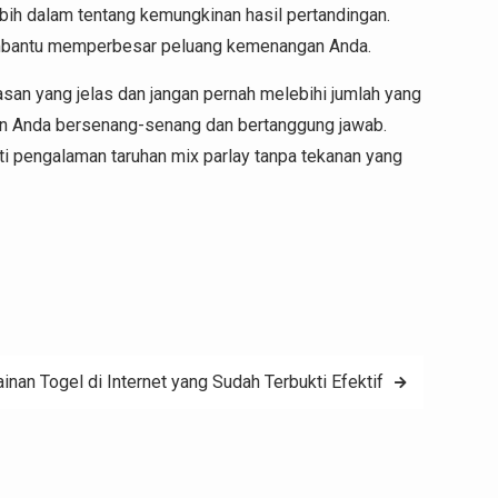
ih dalam tentang kemungkinan hasil pertandingan.
membantu memperbesar peluang kemenangan Anda.
tasan yang jelas dan jangan pernah melebihi jumlah yang
ikan Anda bersenang-senang dan bertanggung jawab.
i pengalaman taruhan mix parlay tanpa tekanan yang
nan Togel di Internet yang Sudah Terbukti Efektif