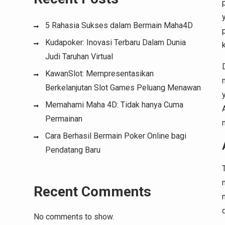
5 Rahasia Sukses dalam Bermain Maha4D
Kudapoker: Inovasi Terbaru Dalam Dunia
Judi Taruhan Virtual
KawanSlot: Mempresentasikan
Berkelanjutan Slot Games Peluang Menawan
Memahami Maha 4D: Tidak hanya Cuma
Permainan
Cara Berhasil Bermain Poker Online bagi
Pendatang Baru
Recent Comments
No comments to show.