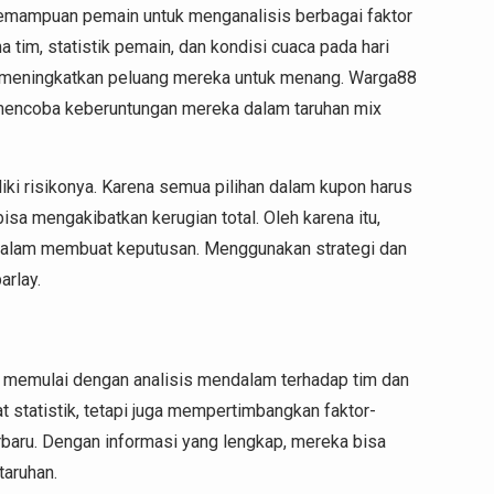
kemampuan pemain untuk menganalisis berbagai faktor
tim, statistik pemain, dan kondisi cuaca pada hari
a meningkatkan peluang mereka untuk menang. Warga88
mencoba keberuntungan mereka dalam taruhan mix
iki risikonya. Karena semua pilihan dalam kupon harus
sa mengakibatkan kerugian total. Oleh karena itu,
u dalam membuat keputusan. Menggunakan strategi dan
arlay.
 memulai dengan analisis mendalam terhadap tim dan
 statistik, tetapi juga mempertimbangkan faktor-
erbaru. Dengan informasi yang lengkap, mereka bisa
aruhan.