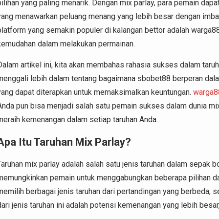
pilihan yang paling menarik. Dengan mix parlay, para pemain dap
yang menawarkan peluang menang yang lebih besar dengan imbala
platform yang semakin populer di kalangan bettor adalah warga88
kemudahan dalam melakukan permainan.
Dalam artikel ini, kita akan membahas rahasia sukses dalam taruh
menggali lebih dalam tentang bagaimana sbobet88 berperan dala
yang dapat diterapkan untuk memaksimalkan keuntungan.
warga8
Anda pun bisa menjadi salah satu pemain sukses dalam dunia mix p
meraih kemenangan dalam setiap taruhan Anda.
Apa Itu Taruhan Mix Parlay?
Taruhan mix parlay adalah salah satu jenis taruhan dalam sepak b
memungkinkan pemain untuk menggabungkan beberapa pilihan dal
memilih berbagai jenis taruhan dari pertandingan yang berbeda, se
dari jenis taruhan ini adalah potensi kemenangan yang lebih besar