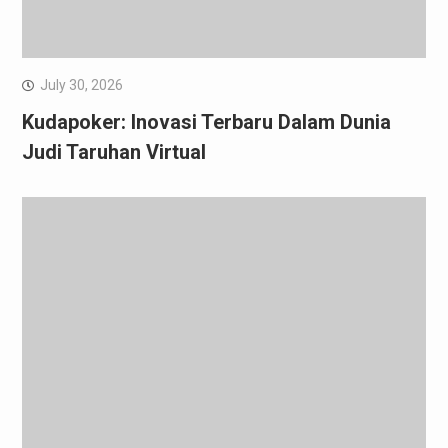
July 30, 2026
Kudapoker: Inovasi Terbaru Dalam Dunia
Judi Taruhan Virtual