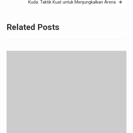
Kuda: Taktik Kuat untuk Menjungkalkan Arena
Related Posts