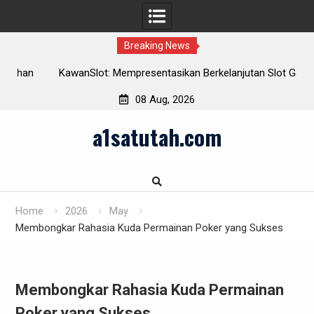
Breaking News
n
KawanSlot: Mempresentasikan Berkelanjutan Slot Games
Peluang Menawan
08 Aug, 2026
Skip
a1satutah.com
to
content
Home
2026
May
Membongkar Rahasia Kuda Permainan Poker yang Sukses
Membongkar Rahasia Kuda Permainan
Poker yang Sukses