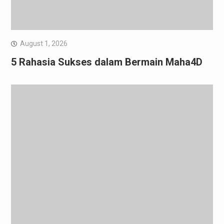
August 1, 2026
5 Rahasia Sukses dalam Bermain Maha4D