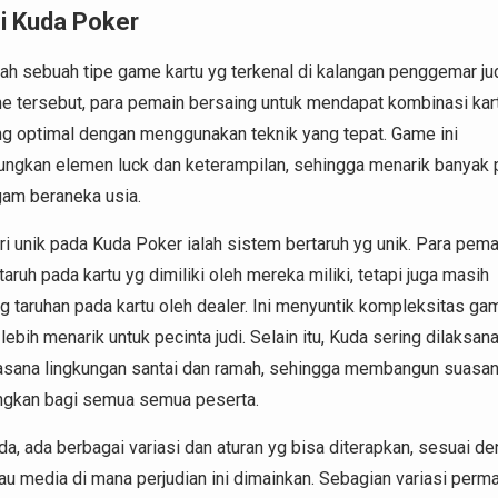
si Kuda Poker
ah sebuah tipe game kartu yg terkenal di kalangan penggemar jud
 tersebut, para pemain bersaing untuk mendapat kombinasi kart
ng optimal dengan menggunakan teknik yang tepat. Game ini
gkan elemen luck dan keterampilan, sehingga menarik banyak p
gam beraneka usia.
ri unik pada Kuda Poker ialah sistem bertaruh yg unik. Para pema
aruh pada kartu yg dimiliki oleh mereka miliki, tetapi juga masih
taruhan pada kartu oleh dealer. Ini menyuntik kompleksitas ga
ebih menarik untuk pecinta judi. Selain itu, Kuda sering dilaksan
sana lingkungan santai dan ramah, sehingga membangun suasan
gkan bagi semua semua peserta.
a, ada berbagai variasi dan aturan yg bisa diterapkan, sesuai d
au media di mana perjudian ini dimainkan. Sebagian variasi perm