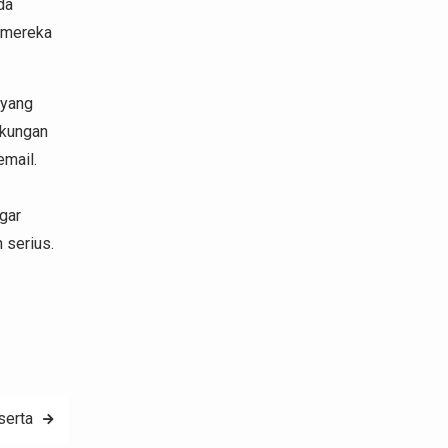
da
 mereka
 yang
ukungan
mail.
gar
 serius.
serta