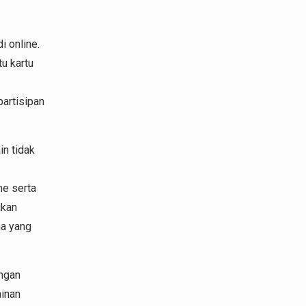
i online.
u kartu
artisipan
in tidak
me serta
akan
a yang
engan
ainan