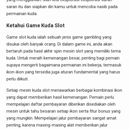
saran itu dan siapkan diri kamu untuk mencoba nasib pada
permainan kuda.
Ketahui Game Kuda Slot
Game slot kuda ialah sebuah jenis game gambling yang
disukai oleh banyak orang. Di dalam game ini, anda akan
bertaruh pada hasil akhir spin mesin slot yang memiliki tema
kuda. Untuk meraih kemenangan besar, penting bagi pemain
supaya mengerti bagaimana permainan ini bekerja, termasuk
ikon-ikon yang tersedia juga aturan fundamental yang harus
perlu diikuti.
Setiap mesin kuda slot menawarkan berbagai kombinasi ikon
yang dapat memberikan hasil kemenangan. Pemain perlu
mempelajari daftar pembayaran diberikan disediakan oleh
mesin untuk tahu besaran setiap ikon serta fitur bonus yang
yang mungkin. Mempelajari jalur pembayaran sangat amat
penting, karena masing-masing alat memberikan jalur