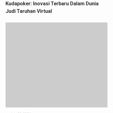
Kudapoker: Inovasi Terbaru Dalam Dunia
Judi Taruhan Virtual