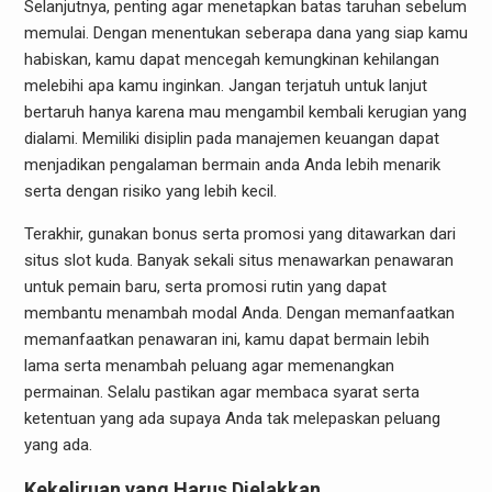
Selanjutnya, penting agar menetapkan batas taruhan sebelum
memulai. Dengan menentukan seberapa dana yang siap kamu
habiskan, kamu dapat mencegah kemungkinan kehilangan
melebihi apa kamu inginkan. Jangan terjatuh untuk lanjut
bertaruh hanya karena mau mengambil kembali kerugian yang
dialami. Memiliki disiplin pada manajemen keuangan dapat
menjadikan pengalaman bermain anda Anda lebih menarik
serta dengan risiko yang lebih kecil.
Terakhir, gunakan bonus serta promosi yang ditawarkan dari
situs slot kuda. Banyak sekali situs menawarkan penawaran
untuk pemain baru, serta promosi rutin yang dapat
membantu menambah modal Anda. Dengan memanfaatkan
memanfaatkan penawaran ini, kamu dapat bermain lebih
lama serta menambah peluang agar memenangkan
permainan. Selalu pastikan agar membaca syarat serta
ketentuan yang ada supaya Anda tak melepaskan peluang
yang ada.
Kekeliruan yang Harus Dielakkan