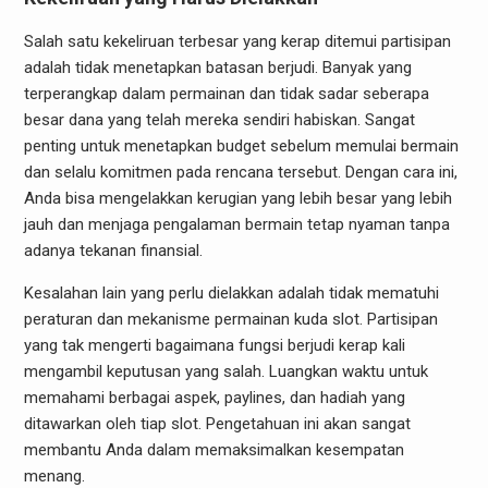
Salah satu kekeliruan terbesar yang kerap ditemui partisipan
adalah tidak menetapkan batasan berjudi. Banyak yang
terperangkap dalam permainan dan tidak sadar seberapa
besar dana yang telah mereka sendiri habiskan. Sangat
penting untuk menetapkan budget sebelum memulai bermain
dan selalu komitmen pada rencana tersebut. Dengan cara ini,
Anda bisa mengelakkan kerugian yang lebih besar yang lebih
jauh dan menjaga pengalaman bermain tetap nyaman tanpa
adanya tekanan finansial.
Kesalahan lain yang perlu dielakkan adalah tidak mematuhi
peraturan dan mekanisme permainan kuda slot. Partisipan
yang tak mengerti bagaimana fungsi berjudi kerap kali
mengambil keputusan yang salah. Luangkan waktu untuk
memahami berbagai aspek, paylines, dan hadiah yang
ditawarkan oleh tiap slot. Pengetahuan ini akan sangat
membantu Anda dalam memaksimalkan kesempatan
menang.