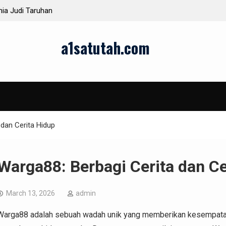
ikan Berkelanjutan Slot
Memahami Maha 4D: Tidak hanya 
n
a1satutah.com
 dan Cerita Hidup
Warga88: Berbagi Cerita dan Ce
March 13, 2026
admin
Warga88 adalah sebuah wadah unik yang memberikan kesempatan