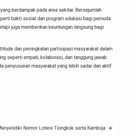
 yang berdampak pada area sekitar. Bersejumlah
perti bakti sosial dan program edukasi bagi pemuda.
 tetapi juga memberikan keuntungan langsung bagi
attitude dan peningkatan partisipasi masyarakat dalam
ting seperti empati, kolaborasi, dan tanggung jawab
pada penyusunan masyarakat yang lebih sadar dan aktif
Menyelidiki Nomor Lotere Tiongkok serta Kamboja