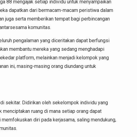
ga 88 mengajak setiap individu untuk menyampaikan
mereka dapatkan dari bermacam-macam peristiwa dalam
kan juga serta memberikan tempat bagi perbincangan
 antarsesama komunitas.
 Seluruh pengalaman yang diceritakan dapat berfungsi
bahkan membantu mereka yang sedang menghadapi
sekedar platform, melainkan menjadi kelompok yang
nan ini, masing-masing orang diundang untuk
i sekitar. Didirikan oleh sekelompok individu yang
uk menciptakan ruang di mana setiap orang dapat
i memfokuskan diri pada kerjasama, saling mendukung,
munitas.