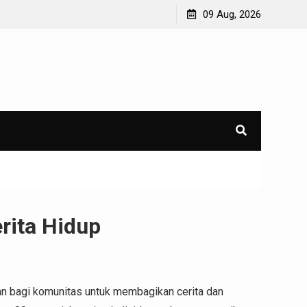
Cuma Permainan
5 Rahasia Sukses dalam Bermain Maha4D
09 Aug, 2026
rita Hidup
 bagi komunitas untuk membagikan cerita dan