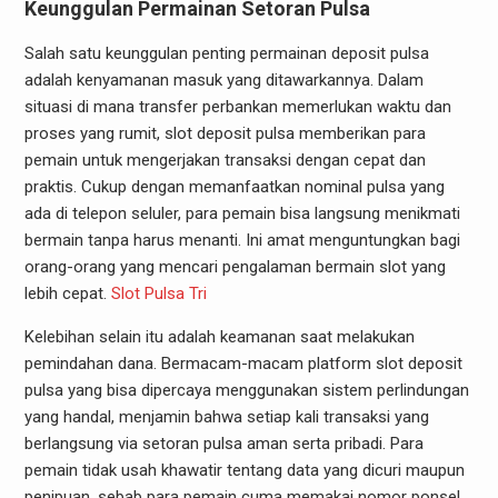
Keunggulan Permainan Setoran Pulsa
Salah satu keunggulan penting permainan deposit pulsa
adalah kenyamanan masuk yang ditawarkannya. Dalam
situasi di mana transfer perbankan memerlukan waktu dan
proses yang rumit, slot deposit pulsa memberikan para
pemain untuk mengerjakan transaksi dengan cepat dan
praktis. Cukup dengan memanfaatkan nominal pulsa yang
ada di telepon seluler, para pemain bisa langsung menikmati
bermain tanpa harus menanti. Ini amat menguntungkan bagi
orang-orang yang mencari pengalaman bermain slot yang
lebih cepat.
Slot Pulsa Tri
Kelebihan selain itu adalah keamanan saat melakukan
pemindahan dana. Bermacam-macam platform slot deposit
pulsa yang bisa dipercaya menggunakan sistem perlindungan
yang handal, menjamin bahwa setiap kali transaksi yang
berlangsung via setoran pulsa aman serta pribadi. Para
pemain tidak usah khawatir tentang data yang dicuri maupun
penipuan, sebab para pemain cuma memakai nomor ponsel