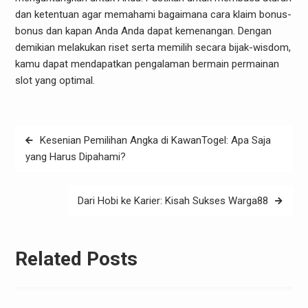
dan ketentuan agar memahami bagaimana cara klaim bonus-
bonus dan kapan Anda Anda dapat kemenangan. Dengan
demikian melakukan riset serta memilih secara bijak-wisdom,
kamu dapat mendapatkan pengalaman bermain permainan
slot yang optimal.
Post
Kesenian Pemilihan Angka di KawanTogel: Apa Saja
navigation
yang Harus Dipahami?
Dari Hobi ke Karier: Kisah Sukses Warga88
Related Posts