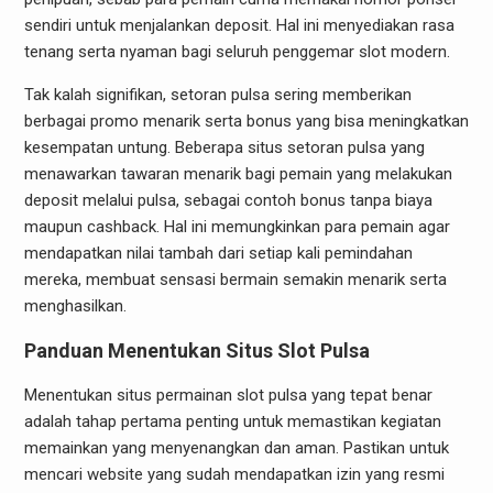
sendiri untuk menjalankan deposit. Hal ini menyediakan rasa
tenang serta nyaman bagi seluruh penggemar slot modern.
Tak kalah signifikan, setoran pulsa sering memberikan
berbagai promo menarik serta bonus yang bisa meningkatkan
kesempatan untung. Beberapa situs setoran pulsa yang
menawarkan tawaran menarik bagi pemain yang melakukan
deposit melalui pulsa, sebagai contoh bonus tanpa biaya
maupun cashback. Hal ini memungkinkan para pemain agar
mendapatkan nilai tambah dari setiap kali pemindahan
mereka, membuat sensasi bermain semakin menarik serta
menghasilkan.
Panduan Menentukan Situs Slot Pulsa
Menentukan situs permainan slot pulsa yang tepat benar
adalah tahap pertama penting untuk memastikan kegiatan
memainkan yang menyenangkan dan aman. Pastikan untuk
mencari website yang sudah mendapatkan izin yang resmi