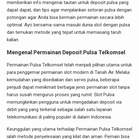
memberikan info mengenai tautan untuk deposit pulsa yang
dapat dapat, dan tips agar menjalankan setoran pulsa dengan
potongan agar Anda bisa bermain permainan secara lebih
optimal. Ayo bersama-sama masuki dunia slot dengan pulsa
dan temukan metode yang tepat untuk memasang taruh
kalian.
Mengenal Permainan Deposit Pulsa Telkomsel
Permainan Pulsa Telkomsel telah menjadi pilihan utama untuk
para penggemar permainan slot modern di Tanah Air. Melalui
kemudahan yang disediakan dari servis pulsa, beberapa
penjudi dapat menikmati berbagai jenis permainan slot tanpa
harus susah mengurus proses yang rumit. Slot Pulsa
memungkinkan pengguna untuk mengadakan deposit via
debit yang yang terkenal sebagai salah satu layanan
telekomunikasi di paling populer di dalam Indonesia.
Keunggulan yang utama terhadap Permainan Pulsa Telkomsel
ialah metode penyelesaian yang kilat dan aman. Pemain bisa