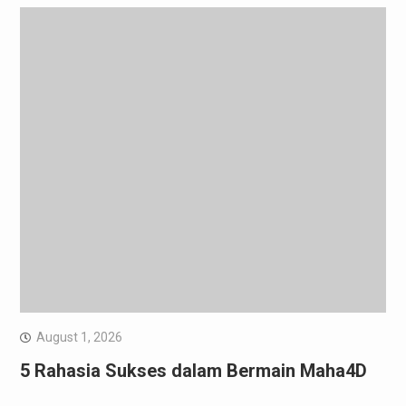
August 1, 2026
5 Rahasia Sukses dalam Bermain Maha4D