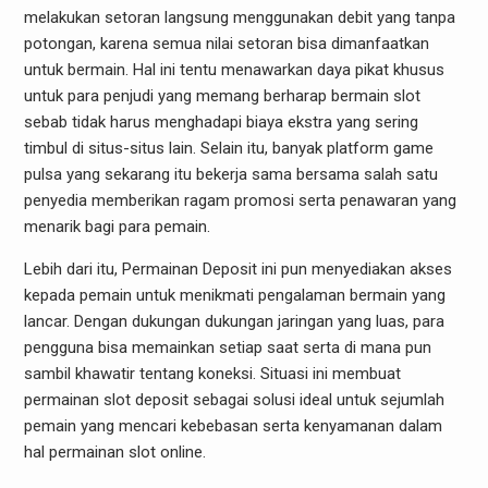
melakukan setoran langsung menggunakan debit yang tanpa
potongan, karena semua nilai setoran bisa dimanfaatkan
untuk bermain. Hal ini tentu menawarkan daya pikat khusus
untuk para penjudi yang memang berharap bermain slot
sebab tidak harus menghadapi biaya ekstra yang sering
timbul di situs-situs lain. Selain itu, banyak platform game
pulsa yang sekarang itu bekerja sama bersama salah satu
penyedia memberikan ragam promosi serta penawaran yang
menarik bagi para pemain.
Lebih dari itu, Permainan Deposit ini pun menyediakan akses
kepada pemain untuk menikmati pengalaman bermain yang
lancar. Dengan dukungan dukungan jaringan yang luas, para
pengguna bisa memainkan setiap saat serta di mana pun
sambil khawatir tentang koneksi. Situasi ini membuat
permainan slot deposit sebagai solusi ideal untuk sejumlah
pemain yang mencari kebebasan serta kenyamanan dalam
hal permainan slot online.