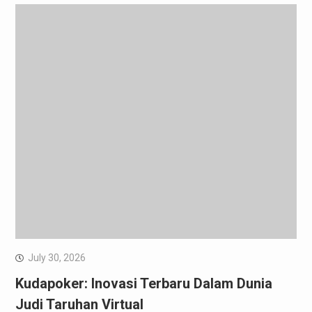
July 30, 2026
Kudapoker: Inovasi Terbaru Dalam Dunia
Judi Taruhan Virtual