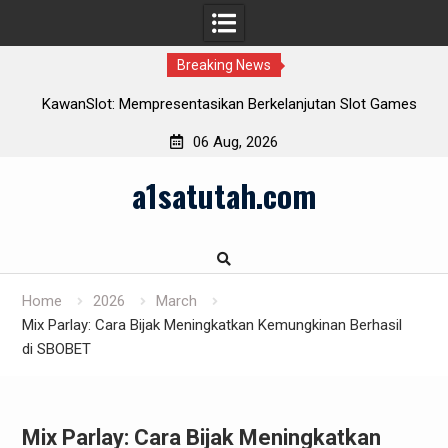
Breaking News
n
KawanSlot: Mempresentasikan Berkelanjutan Slot Games
Peluang Menawan
06 Aug, 2026
Skip
a1satutah.com
to
content
Home
2026
March
Mix Parlay: Cara Bijak Meningkatkan Kemungkinan Berhasil
di SBOBET
Mix Parlay: Cara Bijak Meningkatkan