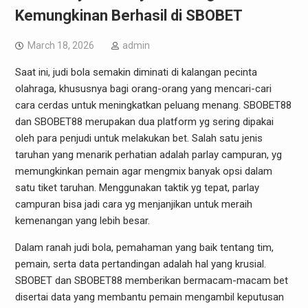
Kemungkinan Berhasil di SBOBET
March 18, 2026
admin
Saat ini, judi bola semakin diminati di kalangan pecinta
olahraga, khususnya bagi orang-orang yang mencari-cari
cara cerdas untuk meningkatkan peluang menang. SBOBET88
dan SBOBET88 merupakan dua platform yg sering dipakai
oleh para penjudi untuk melakukan bet. Salah satu jenis
taruhan yang menarik perhatian adalah parlay campuran, yg
memungkinkan pemain agar mengmix banyak opsi dalam
satu tiket taruhan. Menggunakan taktik yg tepat, parlay
campuran bisa jadi cara yg menjanjikan untuk meraih
kemenangan yang lebih besar.
Dalam ranah judi bola, pemahaman yang baik tentang tim,
pemain, serta data pertandingan adalah hal yang krusial.
SBOBET dan SBOBET88 memberikan bermacam-macam bet
disertai data yang membantu pemain mengambil keputusan