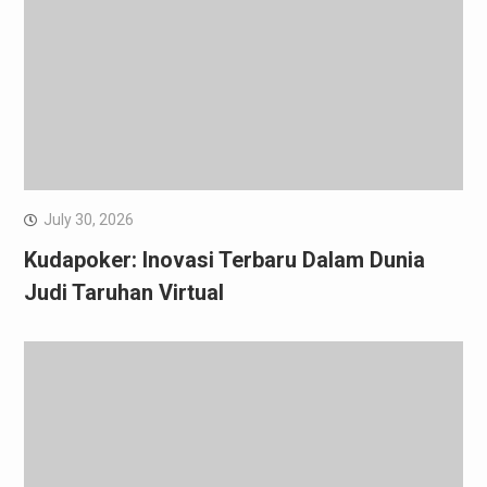
July 30, 2026
Kudapoker: Inovasi Terbaru Dalam Dunia
Judi Taruhan Virtual