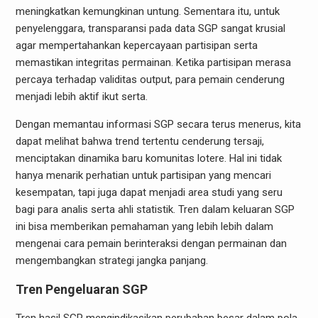
meningkatkan kemungkinan untung. Sementara itu, untuk
penyelenggara, transparansi pada data SGP sangat krusial
agar mempertahankan kepercayaan partisipan serta
memastikan integritas permainan. Ketika partisipan merasa
percaya terhadap validitas output, para pemain cenderung
menjadi lebih aktif ikut serta.
Dengan memantau informasi SGP secara terus menerus, kita
dapat melihat bahwa trend tertentu cenderung tersaji,
menciptakan dinamika baru komunitas lotere. Hal ini tidak
hanya menarik perhatian untuk partisipan yang mencari
kesempatan, tapi juga dapat menjadi area studi yang seru
bagi para analis serta ahli statistik. Tren dalam keluaran SGP
ini bisa memberikan pemahaman yang lebih lebih dalam
mengenai cara pemain berinteraksi dengan permainan dan
mengembangkan strategi jangka panjang.
Tren Pengeluaran SGP