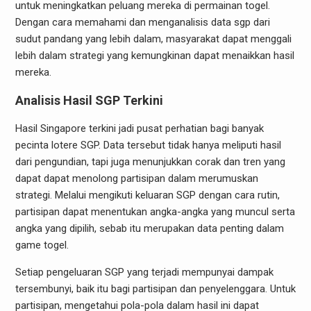
untuk meningkatkan peluang mereka di permainan togel.
Dengan cara memahami dan menganalisis data sgp dari
sudut pandang yang lebih dalam, masyarakat dapat menggali
lebih dalam strategi yang kemungkinan dapat menaikkan hasil
mereka.
Analisis Hasil SGP Terkini
Hasil Singapore terkini jadi pusat perhatian bagi banyak
pecinta lotere SGP. Data tersebut tidak hanya meliputi hasil
dari pengundian, tapi juga menunjukkan corak dan tren yang
dapat dapat menolong partisipan dalam merumuskan
strategi. Melalui mengikuti keluaran SGP dengan cara rutin,
partisipan dapat menentukan angka-angka yang muncul serta
angka yang dipilih, sebab itu merupakan data penting dalam
game togel.
Setiap pengeluaran SGP yang terjadi mempunyai dampak
tersembunyi, baik itu bagi partisipan dan penyelenggara. Untuk
partisipan, mengetahui pola-pola dalam hasil ini dapat