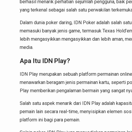
berhasil menarik perhatian sejumlah pengguna, baik p
yang terkenal sebagai salah satu perwakilan terkemu
Dalam dunia poker daring, IDN Poker adalah salah sat
memasuki banyak jenis game, termasuk Texas Hold’em 
lebih mengasyikkan mengasyikkan dan lebih aman, menj
media.
Apa Itu IDN Play?
IDN Play merupakan sebuah platform permainan online
menawarkan beragam jenis permainan kartu, seperti p
Play memberikan pengalaman bermain yang sangat n
Salah satu aspek menarik dari IDN Play adalah kapas
pemain lain secara real-time, menyisipkan elemen sos
platform ini bagi para pemain.