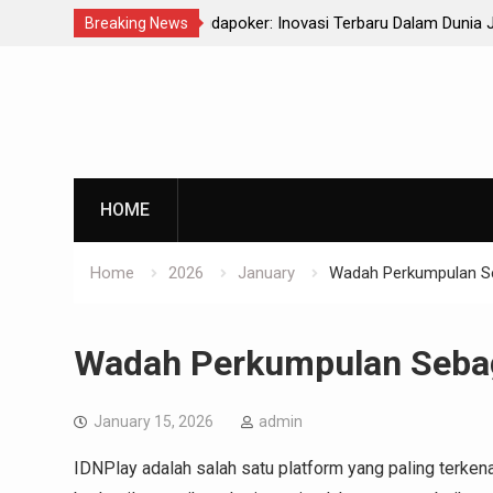
ru Dalam Dunia Judi Taruhan
KawanSlot: Mempresentasikan Berke
Breaking News
Games Peluang Menawan
Skip
to
content
HOME
Home
2026
January
Wadah Perkumpulan S
Wadah Perkumpulan Seba
January 15, 2026
admin
IDNPlay adalah salah satu platform yang paling terken