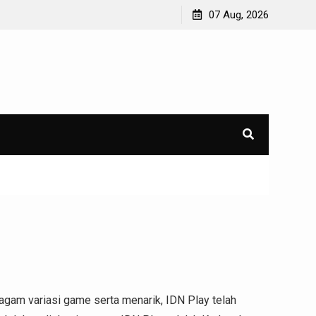
ainan
5 Rahasia Sukses dalam Bermain Maha4D
07 Aug, 2026
agam variasi game serta menarik, IDN Play telah