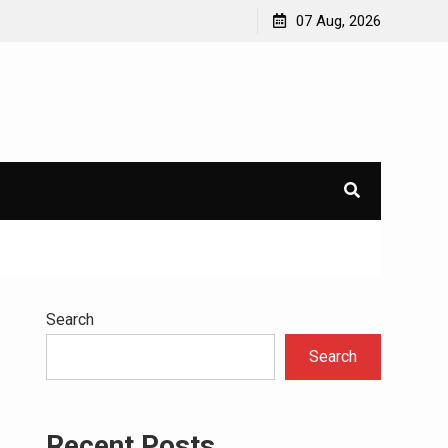
nan
5 Rahasia Sukses dalam Bermain Maha4D
07 Aug, 2026
Search
Search
Recent Posts