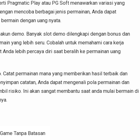
erti Pragmatic Play atau PG Soft menawarkan variasi yang
ngan mencoba berbagai jenis permainan, Anda dapat
bermain dengan uang nyata.
lam akun demo. Banyak slot demo dilengkapi dengan bonus dan
main yang lebih seru. Cobalah untuk memahami cara kerja
 Anda lebih percaya diri saat beralih ke permainan uang
mo. Catat permainan mana yang memberikan hasil terbaik dan
yimpan catatan, Anda dapat mengenali pola permainan dan
il risiko. Ini akan sangat membantu saat anda mulai bermain di
nya.
 Game Tanpa Batasan