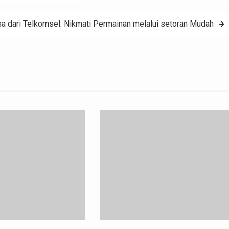
a dari Telkomsel: Nikmati Permainan melalui setoran Mudah