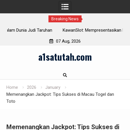
Breaking News
n
KawanSlot: Mempresentasikan Berkelanjutan Slot Games
Peluang Menawan
07 Aug, 2026
Skip
a1satutah.com
to
content
Home
2026
January
Memenangkan Jackpot: Tips Sukses di Macau Togel dan
Toto
Memenangkan Jackpot: Tips Sukses di