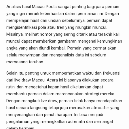
Analisis hasil Macau Pools sangat penting bagi para pemain
yang ingin meraih keberhasilan dalam permainan ini. Dengan
mempelajari hasil dari undian sebelumnya, pemain dapat
mengidentifikasi pola atau tren yang mungkin muncul.
Misalnya, melihat nomor yang sering ditarik atau terakhir kali
muncul dapat memberikan gambaran mengenai kemungkinan
angka yang akan diundi kembali. Pemain yang cermat akan
selalu menyimpan dan menganalisis data ini sebelum
memasang taruhan.
Selain itu, penting untuk memperhatikan waktu dan frekuensi
dari live draw Macau. Acara ini biasanya dilakukan secara
rutin, dan mengetahui kapan hasil dikeluarkan dapat
membantu pemain dalam merencanakan strategi mereka.
Dengan mengikuti live draw, pemain tidak hanya mendapatkan
hasil secara langsung tetapi juga merasakan atmosfer yang
menyenangkan dan penuh harapan. Ini bisa menjadi
pengalaman yang meningkatkan adrenalin dan semangat
dalam bermain.