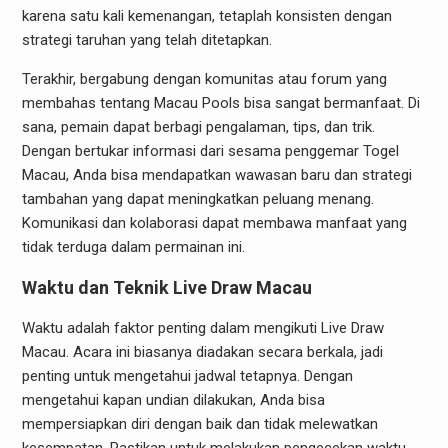
karena satu kali kemenangan, tetaplah konsisten dengan
strategi taruhan yang telah ditetapkan.
Terakhir, bergabung dengan komunitas atau forum yang
membahas tentang Macau Pools bisa sangat bermanfaat. Di
sana, pemain dapat berbagi pengalaman, tips, dan trik.
Dengan bertukar informasi dari sesama penggemar Togel
Macau, Anda bisa mendapatkan wawasan baru dan strategi
tambahan yang dapat meningkatkan peluang menang.
Komunikasi dan kolaborasi dapat membawa manfaat yang
tidak terduga dalam permainan ini.
Waktu dan Teknik Live Draw Macau
Waktu adalah faktor penting dalam mengikuti Live Draw
Macau. Acara ini biasanya diadakan secara berkala, jadi
penting untuk mengetahui jadwal tetapnya. Dengan
mengetahui kapan undian dilakukan, Anda bisa
mempersiapkan diri dengan baik dan tidak melewatkan