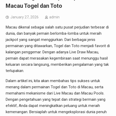
Macau Togel dan Toto
January 27, 2026
admin
Macau dikenal sebagai salah satu pusat perjudian terbesar di
dunia, dan banyak pemain berlomba-lomba untuk meraih
jackpot yang sangat menggiurkan. Dari berbagai jenis
permainan yang ditawarkan, Togel dan Toto menjadi favorit di
kalangan penggemar. Dengan adanya Live Draw Macau,
pemain dapat merasakan kegembiraan saat menunggu hasil
keluaran secara langsung, memberikan pengalaman yang tak
terlupakan.
Dalam artikel ini, kita akan membahas tips sukses untuk
menang dalam permainan Togel dan Toto di Macau, serta
memahami mekanisme dari Live Macau dan Macau Pools.
Dengan pengetahuan yang tepat dan strategi bermain yang
efektif, Anda dapat meningkatkan peluang untuk meraih
kemenangan. Bersiaplah untuk mengeksplorasi dunia penuh