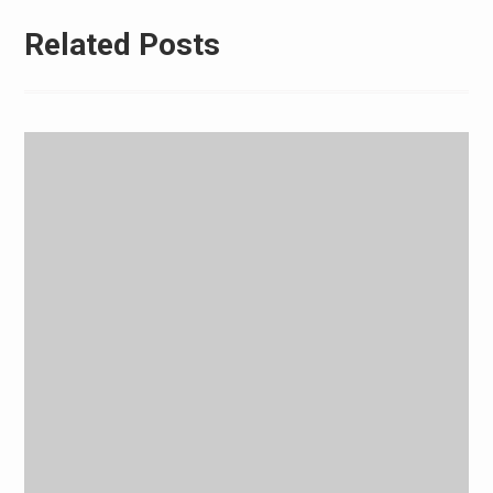
Related Posts