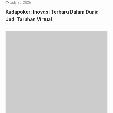
July 30, 2026
Kudapoker: Inovasi Terbaru Dalam Dunia
Judi Taruhan Virtual