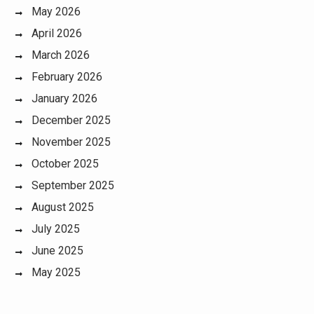
May 2026
April 2026
March 2026
February 2026
January 2026
December 2025
November 2025
October 2025
September 2025
August 2025
July 2025
June 2025
May 2025