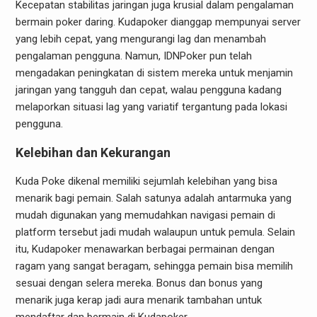
Kecepatan stabilitas jaringan juga krusial dalam pengalaman
bermain poker daring. Kudapoker dianggap mempunyai server
yang lebih cepat, yang mengurangi lag dan menambah
pengalaman pengguna. Namun, IDNPoker pun telah
mengadakan peningkatan di sistem mereka untuk menjamin
jaringan yang tangguh dan cepat, walau pengguna kadang
melaporkan situasi lag yang variatif tergantung pada lokasi
pengguna.
Kelebihan dan Kekurangan
Kuda Poke dikenal memiliki sejumlah kelebihan yang bisa
menarik bagi pemain. Salah satunya adalah antarmuka yang
mudah digunakan yang memudahkan navigasi pemain di
platform tersebut jadi mudah walaupun untuk pemula. Selain
itu, Kudapoker menawarkan berbagai permainan dengan
ragam yang sangat beragam, sehingga pemain bisa memilih
sesuai dengan selera mereka. Bonus dan bonus yang
menarik juga kerap jadi aura menarik tambahan untuk