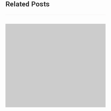
Related Posts