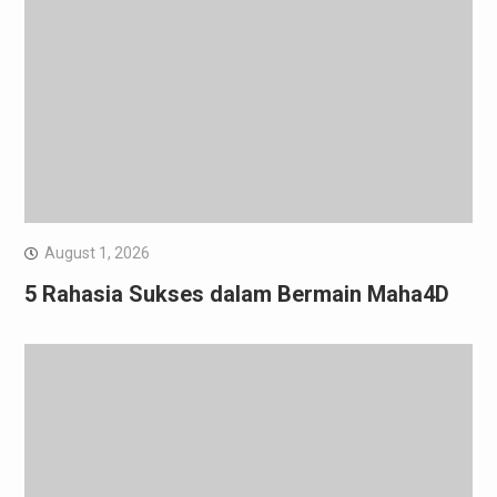
August 1, 2026
5 Rahasia Sukses dalam Bermain Maha4D