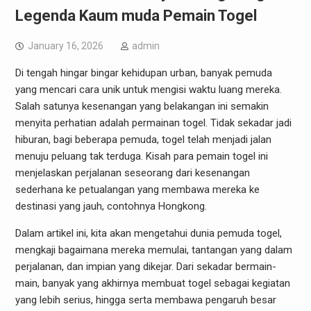
Legenda Kaum muda Pemain Togel
January 16, 2026
admin
Di tengah hingar bingar kehidupan urban, banyak pemuda
yang mencari cara unik untuk mengisi waktu luang mereka.
Salah satunya kesenangan yang belakangan ini semakin
menyita perhatian adalah permainan togel. Tidak sekadar jadi
hiburan, bagi beberapa pemuda, togel telah menjadi jalan
menuju peluang tak terduga. Kisah para pemain togel ini
menjelaskan perjalanan seseorang dari kesenangan
sederhana ke petualangan yang membawa mereka ke
destinasi yang jauh, contohnya Hongkong.
Dalam artikel ini, kita akan mengetahui dunia pemuda togel,
mengkaji bagaimana mereka memulai, tantangan yang dalam
perjalanan, dan impian yang dikejar. Dari sekadar bermain-
main, banyak yang akhirnya membuat togel sebagai kegiatan
yang lebih serius, hingga serta membawa pengaruh besar