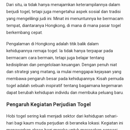
Dari situ, ia tidak hanya menajamkan keterampilannya dalam
berjudi togel, tetapi juga mengetahui aspek sosial dan tradisi
yang mengelilingi judi ini. Minat ini menuntunnya ke bermacam
tempat, diantaranya Hongkong, di mana di mana pasar togel
berkembang cepat.
Pengalaman di Hongkong adalah titik balik dalam
kehidupannya remaja togel. Ia tidak hanya terpapar pada
bermacam cara bermain, tetapi juga belajar tentang
kedisiplinan dan pengelolaan keuangan. Dengan penuh niat
dan strategi yang matang, ia mulai menggapai kejayaan yang
membawa pengaruh besar pada kehidupannya. Kisah pemuda
togel adalah sebuah inspiratif tentang bagaimana kegemaran
dapat berubah kehidupan individu dan membuka peluang baru.
Pengaruh Kegiatan Perjudian Togel
Hobi togel sering kali menjadi sektor dari kehidupan sehari-
hari bagi kaum muda perjudian di beraneka lokasi. Kegiatan ini