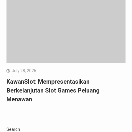
July 28, 2026
KawanSlot: Mempresentasikan
Berkelanjutan Slot Games Peluang
Menawan
Search