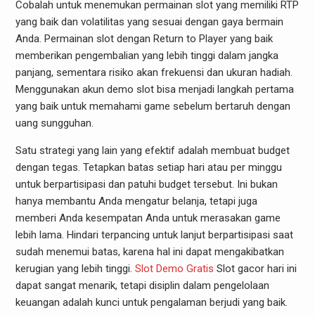
Cobalah untuk menemukan permainan slot yang memiliki RTP
yang baik dan volatilitas yang sesuai dengan gaya bermain
Anda. Permainan slot dengan Return to Player yang baik
memberikan pengembalian yang lebih tinggi dalam jangka
panjang, sementara risiko akan frekuensi dan ukuran hadiah.
Menggunakan akun demo slot bisa menjadi langkah pertama
yang baik untuk memahami game sebelum bertaruh dengan
uang sungguhan.
Satu strategi yang lain yang efektif adalah membuat budget
dengan tegas. Tetapkan batas setiap hari atau per minggu
untuk berpartisipasi dan patuhi budget tersebut. Ini bukan
hanya membantu Anda mengatur belanja, tetapi juga
memberi Anda kesempatan Anda untuk merasakan game
lebih lama. Hindari terpancing untuk lanjut berpartisipasi saat
sudah menemui batas, karena hal ini dapat mengakibatkan
kerugian yang lebih tinggi.
Slot Demo Gratis
Slot gacor hari ini
dapat sangat menarik, tetapi disiplin dalam pengelolaan
keuangan adalah kunci untuk pengalaman berjudi yang baik.