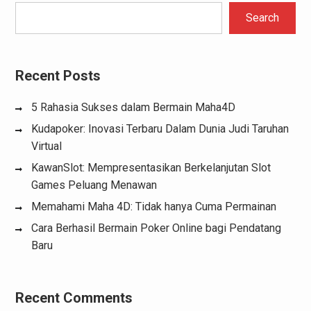
Search
Recent Posts
5 Rahasia Sukses dalam Bermain Maha4D
Kudapoker: Inovasi Terbaru Dalam Dunia Judi Taruhan
Virtual
KawanSlot: Mempresentasikan Berkelanjutan Slot
Games Peluang Menawan
Memahami Maha 4D: Tidak hanya Cuma Permainan
Cara Berhasil Bermain Poker Online bagi Pendatang
Baru
Recent Comments