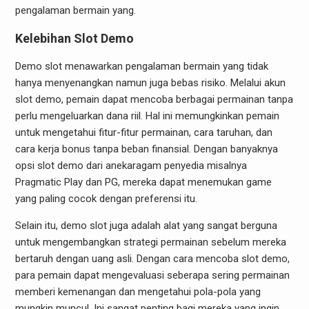
pengalaman bermain yang.
Kelebihan Slot Demo
Demo slot menawarkan pengalaman bermain yang tidak
hanya menyenangkan namun juga bebas risiko. Melalui akun
slot demo, pemain dapat mencoba berbagai permainan tanpa
perlu mengeluarkan dana riil. Hal ini memungkinkan pemain
untuk mengetahui fitur-fitur permainan, cara taruhan, dan
cara kerja bonus tanpa beban finansial. Dengan banyaknya
opsi slot demo dari anekaragam penyedia misalnya
Pragmatic Play dan PG, mereka dapat menemukan game
yang paling cocok dengan preferensi itu.
Selain itu, demo slot juga adalah alat yang sangat berguna
untuk mengembangkan strategi permainan sebelum mereka
bertaruh dengan uang asli. Dengan cara mencoba slot demo,
para pemain dapat mengevaluasi seberapa sering permainan
memberi kemenangan dan mengetahui pola-pola yang
mungkin muncul. Ini sangat penting bagi mereka yang ingin