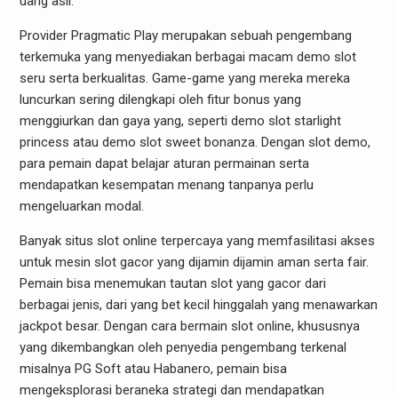
uang asli.
Provider Pragmatic Play merupakan sebuah pengembang
terkemuka yang menyediakan berbagai macam demo slot
seru serta berkualitas. Game-game yang mereka mereka
luncurkan sering dilengkapi oleh fitur bonus yang
menggiurkan dan gaya yang, seperti demo slot starlight
princess atau demo slot sweet bonanza. Dengan slot demo,
para pemain dapat belajar aturan permainan serta
mendapatkan kesempatan menang tanpanya perlu
mengeluarkan modal.
Banyak situs slot online terpercaya yang memfasilitasi akses
untuk mesin slot gacor yang dijamin dijamin aman serta fair.
Pemain bisa menemukan tautan slot yang gacor dari
berbagai jenis, dari yang bet kecil hinggalah yang menawarkan
jackpot besar. Dengan cara bermain slot online, khususnya
yang dikembangkan oleh penyedia pengembang terkenal
misalnya PG Soft atau Habanero, pemain bisa
mengeksplorasi beraneka strategi dan mendapatkan