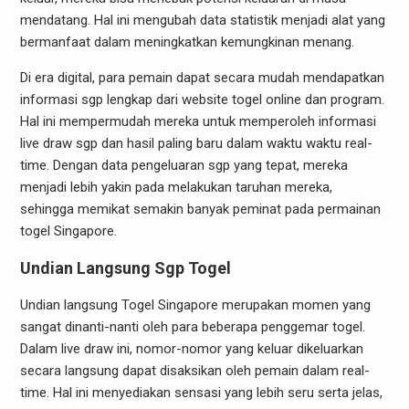
mendatang. Hal ini mengubah data statistik menjadi alat yang
bermanfaat dalam meningkatkan kemungkinan menang.
Di era digital, para pemain dapat secara mudah mendapatkan
informasi sgp lengkap dari website togel online dan program.
Hal ini mempermudah mereka untuk memperoleh informasi
live draw sgp dan hasil paling baru dalam waktu waktu real-
time. Dengan data pengeluaran sgp yang tepat, mereka
menjadi lebih yakin pada melakukan taruhan mereka,
sehingga memikat semakin banyak peminat pada permainan
togel Singapore.
Undian Langsung Sgp Togel
Undian langsung Togel Singapore merupakan momen yang
sangat dinanti-nanti oleh para beberapa penggemar togel.
Dalam live draw ini, nomor-nomor yang keluar dikeluarkan
secara langsung dapat disaksikan oleh pemain dalam real-
time. Hal ini menyediakan sensasi yang lebih seru serta jelas,