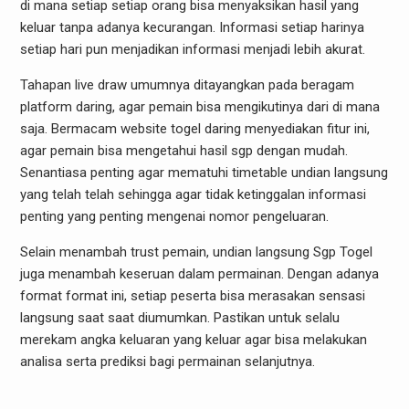
di mana setiap setiap orang bisa menyaksikan hasil yang
keluar tanpa adanya kecurangan. Informasi setiap harinya
setiap hari pun menjadikan informasi menjadi lebih akurat.
Tahapan live draw umumnya ditayangkan pada beragam
platform daring, agar pemain bisa mengikutinya dari di mana
saja. Bermacam website togel daring menyediakan fitur ini,
agar pemain bisa mengetahui hasil sgp dengan mudah.
Senantiasa penting agar mematuhi timetable undian langsung
yang telah telah sehingga agar tidak ketinggalan informasi
penting yang penting mengenai nomor pengeluaran.
Selain menambah trust pemain, undian langsung Sgp Togel
juga menambah keseruan dalam permainan. Dengan adanya
format format ini, setiap peserta bisa merasakan sensasi
langsung saat saat diumumkan. Pastikan untuk selalu
merekam angka keluaran yang keluar agar bisa melakukan
analisa serta prediksi bagi permainan selanjutnya.