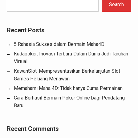
Search
Recent Posts
5 Rahasia Sukses dalam Bermain Maha4D
Kudapoker: Inovasi Terbaru Dalam Dunia Judi Taruhan
Virtual
KawanSlot: Mempresentasikan Berkelanjutan Slot
Games Peluang Menawan
Memahami Maha 4D: Tidak hanya Cuma Permainan
Cara Berhasil Bermain Poker Online bagi Pendatang
Baru
Recent Comments