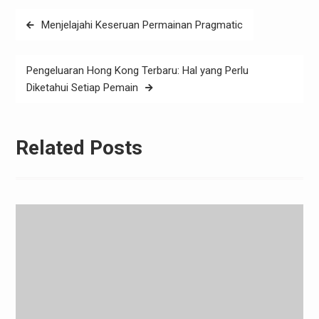
Post
Menjelajahi Keseruan Permainan Pragmatic
navigation
Pengeluaran Hong Kong Terbaru: Hal yang Perlu
Diketahui Setiap Pemain
Related Posts