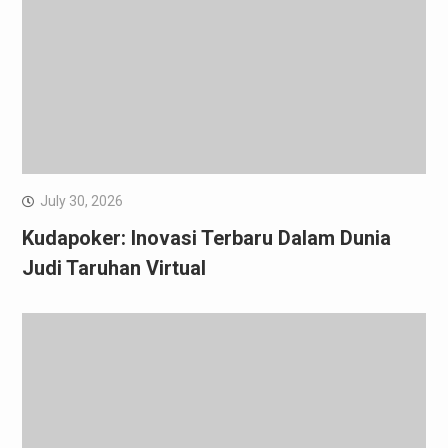
July 30, 2026
Kudapoker: Inovasi Terbaru Dalam Dunia
Judi Taruhan Virtual