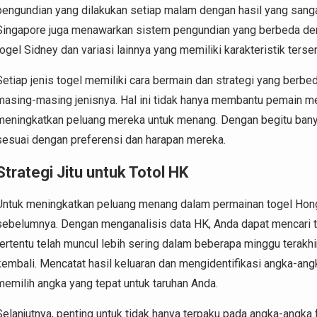
pengundian yang dilakukan setiap malam dengan hasil yang sanga
Singapore juga menawarkan sistem pengundian yang berbeda dengan
togel Sidney dan variasi lainnya yang memiliki karakteristik tersen
Setiap jenis togel memiliki cara bermain dan strategi yang berb
masing-masing jenisnya. Hal ini tidak hanya membantu pemain me
meningkatkan peluang mereka untuk menang. Dengan begitu banyak
sesuai dengan preferensi dan harapan mereka.
Strategi Jitu untuk Totol HK
Untuk meningkatkan peluang menang dalam permainan togel Hong
sebelumnya. Dengan menganalisis data HK, Anda dapat mencari tr
tertentu telah muncul lebih sering dalam beberapa minggu terakhi
kembali. Mencatat hasil keluaran dan mengidentifikasi angka-a
memilih angka yang tepat untuk taruhan Anda.
Selanjutnya, penting untuk tidak hanya terpaku pada angka-angka 