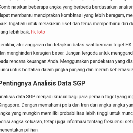
Kombinasikan beberapa angka yang berbeda berdasarkan analisis 
dapat membantu menciptakan kombinasi yang lebih beragam, me
baik. Ingatlah untuk melakukan riset dan terus memperbarui diri
yang lebih baik.
hk loto
Terakhir, atur anggaran dan tetapkan batas saat bermain togel HK
dan menghindari kerugian besar. Jangan tergoda untuk mengganda
pada rencana keuangan Anda. Menggunakan pendekatan yang disip
kunci untuk bertahan dalam jangka panjang dan meraih keberhasila
Pentingnya Analisis Data SGP
Analisis data SGP menjadi krusial bagi para pemain togel yang 
Singapore. Dengan memahami pola dan tren dari angka-angka yang
angka yang mungkin memiliki probabilitas lebih tinggi untuk munc
berisi angka keluaran, tetapi juga informasi tentang frekuensi s
menentukan pilihan.