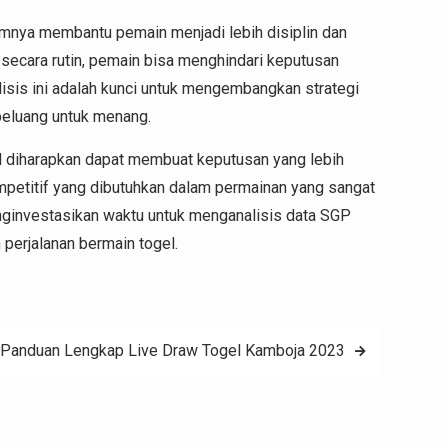
umnya membantu pemain menjadi lebih disiplin dan
 secara rutin, pemain bisa menghindari keputusan
alisis ini adalah kunci untuk mengembangkan strategi
peluang untuk menang.
el diharapkan dapat membuat keputusan yang lebih
mpetitif yang dibutuhkan dalam permainan yang sangat
enginvestasikan waktu untuk menganalisis data SGP
 perjalanan bermain togel.
Panduan Lengkap Live Draw Togel Kamboja 2023