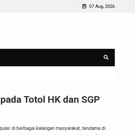
ya Cuma Permainan
5 Rahasia Sukses dalam Bermain Maha4D
07 Aug, 2026
 pada Totol HK dan SGP
puler di berbagai kalangan masyarakat, terutama di