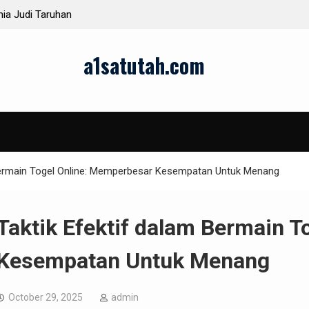
sikan Berkelanjutan Slot
Memahami Maha 4D: Tidak hanya
an
a1satutah.com
 Bermain Togel Online: Memperbesar Kesempatan Untuk Menang
Taktik Efektif dalam Bermain 
Kesempatan Untuk Menang
October 29, 2025
admin