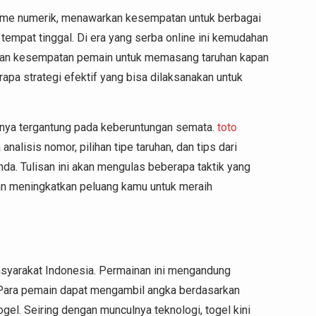
 game numerik, menawarkan kesempatan untuk berbagai
mpat tinggal. Di era yang serba online ini kemudahan
ikan kesempatan pemain untuk memasang taruhan kapan
erapa strategi efektif yang bisa dilaksanakan untuk
nya tergantung pada keberuntungan semata.
toto
alisis nomor, pilihan tipe taruhan, dan tips dari
a. Tulisan ini akan mengulas beberapa taktik yang
an meningkatkan peluang kamu untuk meraih
syarakat Indonesia. Permainan ini mengandung
 Para pemain dapat mengambil angka berdasarkan
el. Seiring dengan munculnya teknologi, togel kini