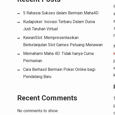
5 Rahasia Sukses dalam Bermain Maha4D
Kudapoker: Inovasi Terbaru Dalam Dunia
Judi Taruhan Virtual
KawanSlot: Mempresentasikan
Berkelanjutan Slot Games Peluang Menawan
Memahami Maha 4D: Tidak hanya Cuma
Permainan
Cara Berhasil Bermain Poker Online bagi
Pendatang Baru
Recent Comments
No comments to show.