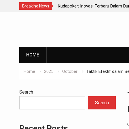
novasi Terbaru Dalam Dunia Judi Taruhan
KawanSlot: Mempresenta
Breaking News
Games Peluang Menaw
Skip
to
content
HOME
Home
2025
October
Taktik Efektif dalam
Search
Search
Recent Posts