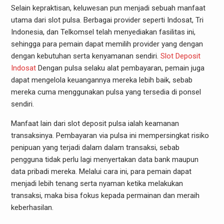
Selain kepraktisan, keluwesan pun menjadi sebuah manfaat
utama dari slot pulsa. Berbagai provider seperti Indosat, Tri
Indonesia, dan Telkomsel telah menyediakan fasilitas ini,
sehingga para pemain dapat memilih provider yang dengan
dengan kebutuhan serta kenyamanan sendiri.
Slot Deposit
Indosat
Dengan pulsa selaku alat pembayaran, pemain juga
dapat mengelola keuangannya mereka lebih baik, sebab
mereka cuma menggunakan pulsa yang tersedia di ponsel
sendiri.
Manfaat lain dari slot deposit pulsa ialah keamanan
transaksinya. Pembayaran via pulsa ini mempersingkat risiko
penipuan yang terjadi dalam dalam transaksi, sebab
pengguna tidak perlu lagi menyertakan data bank maupun
data pribadi mereka. Melalui cara ini, para pemain dapat
menjadi lebih tenang serta nyaman ketika melakukan
transaksi, maka bisa fokus kepada permainan dan meraih
keberhasilan.