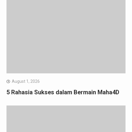
August 1, 2026
5 Rahasia Sukses dalam Bermain Maha4D