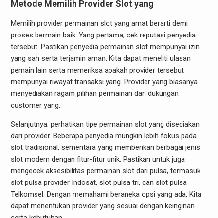
Metode Memilih Provider Slot yang
Memilih provider permainan slot yang amat berarti demi
proses bermain baik. Yang pertama, cek reputasi penyedia
tersebut. Pastikan penyedia permainan slot mempunyai izin
yang sah serta terjamin aman. Kita dapat meneliti ulasan
pemain lain serta memeriksa apakah provider tersebut
mempunyai riwayat transaksi yang. Provider yang biasanya
menyediakan ragam pilihan permainan dan dukungan
customer yang.
Selanjutnya, perhatikan tipe permainan slot yang disediakan
dari provider. Beberapa penyedia mungkin lebih fokus pada
slot tradisional, sementara yang memberikan berbagai jenis
slot modern dengan fitur-fitur unik. Pastikan untuk juga
mengecek aksesibilitas permainan slot dari pulsa, termasuk
slot pulsa provider Indosat, slot pulsa tri, dan slot pulsa
Telkomsel. Dengan memahami beraneka opsi yang ada, Kita
dapat menentukan provider yang sesuai dengan keinginan
serta kebutuhan.