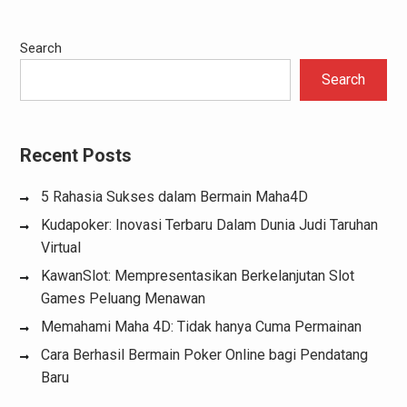
Search
Search
Recent Posts
5 Rahasia Sukses dalam Bermain Maha4D
Kudapoker: Inovasi Terbaru Dalam Dunia Judi Taruhan
Virtual
KawanSlot: Mempresentasikan Berkelanjutan Slot
Games Peluang Menawan
Memahami Maha 4D: Tidak hanya Cuma Permainan
Cara Berhasil Bermain Poker Online bagi Pendatang
Baru