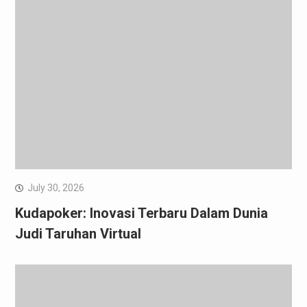
July 30, 2026
Kudapoker: Inovasi Terbaru Dalam Dunia
Judi Taruhan Virtual