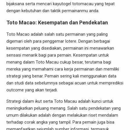
bijaksana serta mencari kayutogel totomacau yang tepat
dengan kebutuhan dan taktik permainanmu anda.
Toto Macao: Kesempatan dan Pendekatan
Toto Macao adalah salah satu permainan yang paling
digemari oleh para penggemar lotere. Dengan berbagai
kesempatan yang disediakan, permainan ini menawarkan
sensasi menarik bagi para pemain. Kesempatan untuk
menang dalam Toto Macau cukup besar, terutama bagi
mereka yang memahami cara kerja permainan dan memiliki
strategi yang benar. Pemain sering kali menggunakan data
dan studi data sebelumnya sebagai acuan untuk memprediksi
outcome yang akan terjadi.
Strategi dalam ikut serta Toto Macau adalah kunci untuk
meningkatkan peluang menang. Salah satu pendekatan yang
umum dilakukan adalah dengan melakukan riset mendalam
terhadap corak angka yang tampil. Para pemain juga bisa
memanfaatkan sejumlah sumber informasi, termasuk