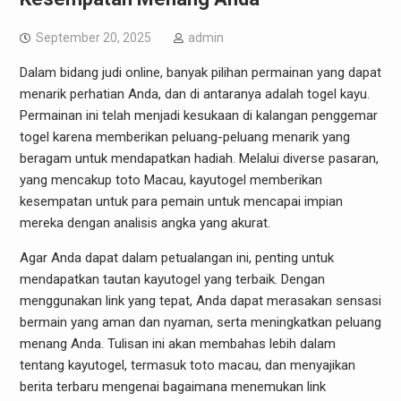
September 20, 2025
admin
Dalam bidang judi online, banyak pilihan permainan yang dapat
menarik perhatian Anda, dan di antaranya adalah togel kayu.
Permainan ini telah menjadi kesukaan di kalangan penggemar
togel karena memberikan peluang-peluang menarik yang
beragam untuk mendapatkan hadiah. Melalui diverse pasaran,
yang mencakup toto Macau, kayutogel memberikan
kesempatan untuk para pemain untuk mencapai impian
mereka dengan analisis angka yang akurat.
Agar Anda dapat dalam petualangan ini, penting untuk
mendapatkan tautan kayutogel yang terbaik. Dengan
menggunakan link yang tepat, Anda dapat merasakan sensasi
bermain yang aman dan nyaman, serta meningkatkan peluang
menang Anda. Tulisan ini akan membahas lebih dalam
tentang kayutogel, termasuk toto macau, dan menyajikan
berita terbaru mengenai bagaimana menemukan link