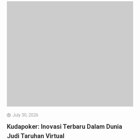
July 30, 2026
Kudapoker: Inovasi Terbaru Dalam Dunia
Judi Taruhan Virtual