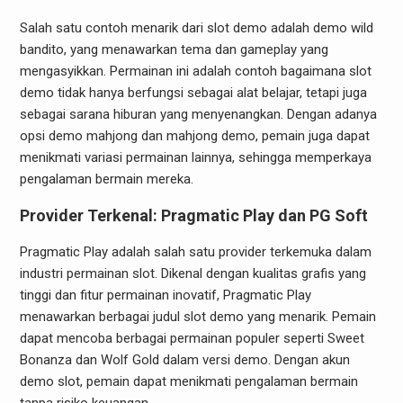
Salah satu contoh menarik dari slot demo adalah demo wild
bandito, yang menawarkan tema dan gameplay yang
mengasyikkan. Permainan ini adalah contoh bagaimana slot
demo tidak hanya berfungsi sebagai alat belajar, tetapi juga
sebagai sarana hiburan yang menyenangkan. Dengan adanya
opsi demo mahjong dan mahjong demo, pemain juga dapat
menikmati variasi permainan lainnya, sehingga memperkaya
pengalaman bermain mereka.
Provider Terkenal: Pragmatic Play dan PG Soft
Pragmatic Play adalah salah satu provider terkemuka dalam
industri permainan slot. Dikenal dengan kualitas grafis yang
tinggi dan fitur permainan inovatif, Pragmatic Play
menawarkan berbagai judul slot demo yang menarik. Pemain
dapat mencoba berbagai permainan populer seperti Sweet
Bonanza dan Wolf Gold dalam versi demo. Dengan akun
demo slot, pemain dapat menikmati pengalaman bermain