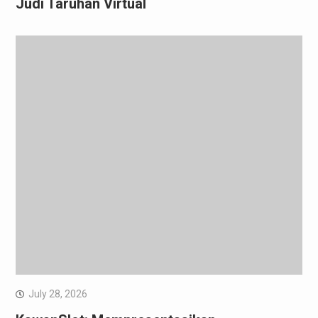
Judi Taruhan Virtual
July 28, 2026