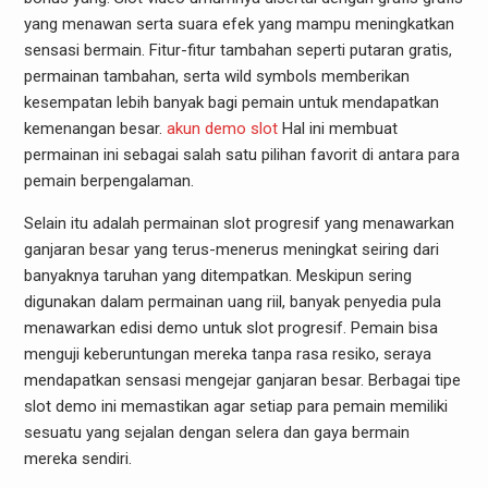
yang menawan serta suara efek yang mampu meningkatkan
sensasi bermain. Fitur-fitur tambahan seperti putaran gratis,
permainan tambahan, serta wild symbols memberikan
kesempatan lebih banyak bagi pemain untuk mendapatkan
kemenangan besar.
akun demo slot
Hal ini membuat
permainan ini sebagai salah satu pilihan favorit di antara para
pemain berpengalaman.
Selain itu adalah permainan slot progresif yang menawarkan
ganjaran besar yang terus-menerus meningkat seiring dari
banyaknya taruhan yang ditempatkan. Meskipun sering
digunakan dalam permainan uang riil, banyak penyedia pula
menawarkan edisi demo untuk slot progresif. Pemain bisa
menguji keberuntungan mereka tanpa rasa resiko, seraya
mendapatkan sensasi mengejar ganjaran besar. Berbagai tipe
slot demo ini memastikan agar setiap para pemain memiliki
sesuatu yang sejalan dengan selera dan gaya bermain
mereka sendiri.