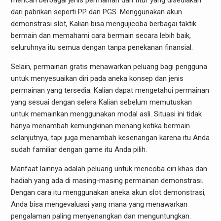
mencari berbagai jenis permainan dan fitur yang disediakan
dari pabrikan seperti PP dan PGS. Menggunakan akun
demonstrasi slot, Kalian bisa mengujicoba berbagai taktik
bermain dan memahami cara bermain secara lebih baik,
seluruhnya itu semua dengan tanpa penekanan finansial.
Selain, permainan gratis menawarkan peluang bagi pengguna
untuk menyesuaikan diri pada aneka konsep dan jenis
permainan yang tersedia. Kalian dapat mengetahui permainan
yang sesuai dengan selera Kalian sebelum memutuskan
untuk memainkan menggunakan modal asli. Situasi ini tidak
hanya menambah kemungkinan menang ketika bermain
selanjutnya, tapi juga menambah kesenangan karena itu Anda
sudah familiar dengan game itu Anda pilih.
Manfaat lainnya adalah peluang untuk mencoba ciri khas dan
hadiah yang ada di masing-masing permainan demonstrasi.
Dengan cara itu menggunakan aneka akun slot demonstrasi,
Anda bisa mengevaluasi yang mana yang menawarkan
pengalaman paling menyenangkan dan menguntungkan.