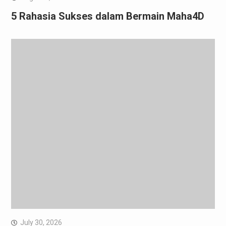
5 Rahasia Sukses dalam Bermain Maha4D
July 30, 2026