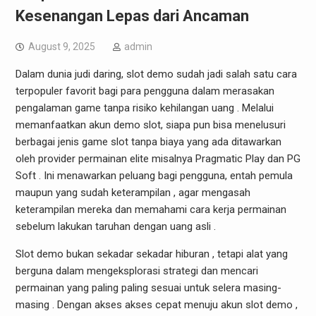
Kesenangan Lepas dari Ancaman
August 9, 2025
admin
Dalam dunia judi daring, slot demo sudah jadi salah satu cara
terpopuler favorit bagi para pengguna dalam merasakan
pengalaman game tanpa risiko kehilangan uang . Melalui
memanfaatkan akun demo slot, siapa pun bisa menelusuri
berbagai jenis game slot tanpa biaya yang ada ditawarkan
oleh provider permainan elite misalnya Pragmatic Play dan PG
Soft . Ini menawarkan peluang bagi pengguna, entah pemula
maupun yang sudah keterampilan , agar mengasah
keterampilan mereka dan memahami cara kerja permainan
sebelum lakukan taruhan dengan uang asli .
Slot demo bukan sekadar sekadar hiburan , tetapi alat yang
berguna dalam mengeksplorasi strategi dan mencari
permainan yang paling paling sesuai untuk selera masing-
masing . Dengan akses akses cepat menuju akun slot demo ,