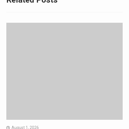
August 1, 2026