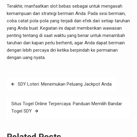
Terakhir, manfaatkan slot bebas sebagai untuk mengasah
kemampuan dan strategi bermain Anda. Pada sesi bermain,
coba catat pola-pola yang terjadi dan efek dari setiap taruhan
yang Anda buat. Kegiatan ini dapat memberikan wawasan
penting tentang di saat waktu yang benar untuk menambah
taruhan dan kapan perlu berhenti, agar Anda dapat bermain
dengan lebih percaya diri ketika berpindah ke permainan
dengan uang nyata.
Post
SDY Loteri: Menemukan Peluang Jackpot Anda
navigation
Situs Togel Online Terpercaya: Panduan Memilih Bandar
Togel SDY
Related Posts