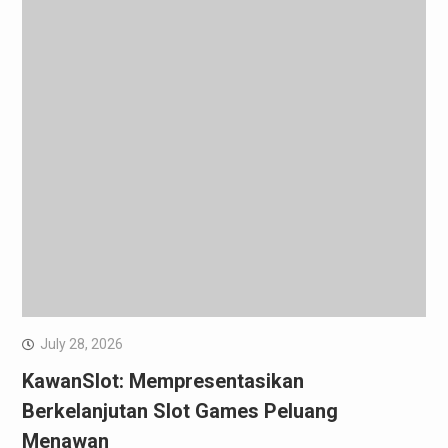
July 28, 2026
KawanSlot: Mempresentasikan
Berkelanjutan Slot Games Peluang
Menawan