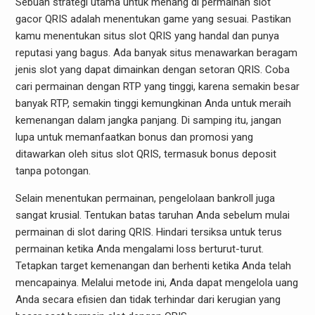
Sebuah strategi utama untuk menang di permainan slot
gacor QRIS adalah menentukan game yang sesuai. Pastikan
kamu menentukan situs slot QRIS yang handal dan punya
reputasi yang bagus. Ada banyak situs menawarkan beragam
jenis slot yang dapat dimainkan dengan setoran QRIS. Coba
cari permainan dengan RTP yang tinggi, karena semakin besar
banyak RTP, semakin tinggi kemungkinan Anda untuk meraih
kemenangan dalam jangka panjang. Di samping itu, jangan
lupa untuk memanfaatkan bonus dan promosi yang
ditawarkan oleh situs slot QRIS, termasuk bonus deposit
tanpa potongan.
Selain menentukan permainan, pengelolaan bankroll juga
sangat krusial. Tentukan batas taruhan Anda sebelum mulai
permainan di slot daring QRIS. Hindari tersiksa untuk terus
permainan ketika Anda mengalami loss berturut-turut.
Tetapkan target kemenangan dan berhenti ketika Anda telah
mencapainya. Melalui metode ini, Anda dapat mengelola uang
Anda secara efisien dan tidak terhindar dari kerugian yang