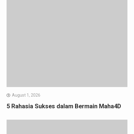
August 1, 2026
5 Rahasia Sukses dalam Bermain Maha4D