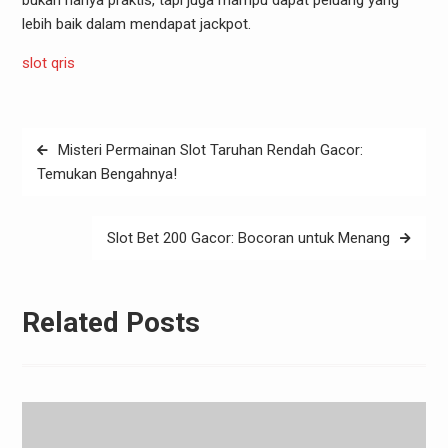
bukan hanya praktis, tapi juga mampu dapat peluang yang
lebih baik dalam mendapat jackpot.
slot qris
Post
Misteri Permainan Slot Taruhan Rendah Gacor:
navigation
Temukan Bengahnya!
Slot Bet 200 Gacor: Bocoran untuk Menang
Related Posts