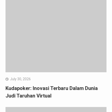
July 30, 2026
Kudapoker: Inovasi Terbaru Dalam Dunia
Judi Taruhan Virtual