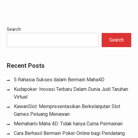
Search
Search
Recent Posts
5 Rahasia Sukses dalam Bermain Maha4D
Kudapoker: Inovasi Terbaru Dalam Dunia Judi Taruhan
Virtual
KawanSlot: Mempresentasikan Berkelanjutan Slot
Games Peluang Menawan
Memahami Maha 4D: Tidak hanya Cuma Permainan
Cara Berhasil Bermain Poker Online bagi Pendatang