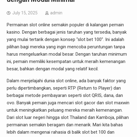
July 15, 2025
admin
Permainan slot online semakin populer di kalangan pemain
kasino. Dengan berbagai jenis taruhan yang tersedia, banyak
yang mulai tertarik dengan konsep "slot bet 100". Ini adalah
pilihan bagi mereka yang ingin mencoba peruntungan tanpa
harus mengeluarkan modal besar. Dengan taruhan minimum
ini, pemain memiliki kesempatan untuk meraih kemenangan
besar, bahkan dengan modal yang relatif kecil.
Dalam menjelajahi dunia slot online, ada banyak faktor yang
perlu dipertimbangkan, seperti RTP (Return to Player) dan
berbagai metode pembayaran seperti slot QRIS, dana, dan
ovo. Banyak pemain juga mencari slot gacor dan slot maxwin
untuk meningkatkan peluang mereka meraih kemenangan.
Dari slot luar negeri hingga slot Thailand dan Kamboja, pilihan
permainan semakin beragam dan menarik. Mari kita bahas
lebih dalam mengenai rahasia di balik slot bet 100 dan