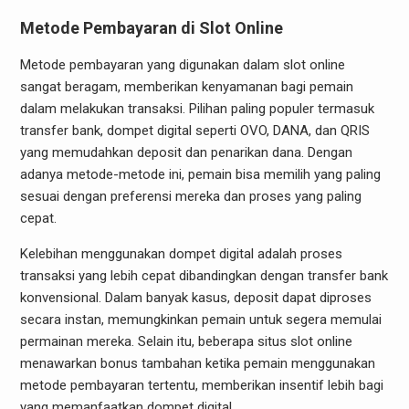
Metode Pembayaran di Slot Online
Metode pembayaran yang digunakan dalam slot online
sangat beragam, memberikan kenyamanan bagi pemain
dalam melakukan transaksi. Pilihan paling populer termasuk
transfer bank, dompet digital seperti OVO, DANA, dan QRIS
yang memudahkan deposit dan penarikan dana. Dengan
adanya metode-metode ini, pemain bisa memilih yang paling
sesuai dengan preferensi mereka dan proses yang paling
cepat.
Kelebihan menggunakan dompet digital adalah proses
transaksi yang lebih cepat dibandingkan dengan transfer bank
konvensional. Dalam banyak kasus, deposit dapat diproses
secara instan, memungkinkan pemain untuk segera memulai
permainan mereka. Selain itu, beberapa situs slot online
menawarkan bonus tambahan ketika pemain menggunakan
metode pembayaran tertentu, memberikan insentif lebih bagi
yang memanfaatkan dompet digital.