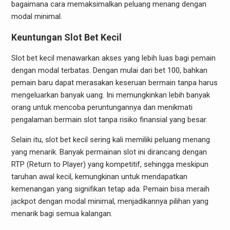
bagaimana cara memaksimalkan peluang menang dengan
modal minimal.
Keuntungan Slot Bet Kecil
Slot bet kecil menawarkan akses yang lebih luas bagi pemain
dengan modal terbatas. Dengan mulai dari bet 100, bahkan
pemain baru dapat merasakan keseruan bermain tanpa harus
mengeluarkan banyak uang. Ini memungkinkan lebih banyak
orang untuk mencoba peruntungannya dan menikmati
pengalaman bermain slot tanpa risiko finansial yang besar.
Selain itu, slot bet kecil sering kali memiliki peluang menang
yang menarik. Banyak permainan slot ini dirancang dengan
RTP (Return to Player) yang kompetitif, sehingga meskipun
taruhan awal kecil, kemungkinan untuk mendapatkan
kemenangan yang signifikan tetap ada. Pemain bisa meraih
jackpot dengan modal minimal, menjadikannya pilihan yang
menarik bagi semua kalangan.