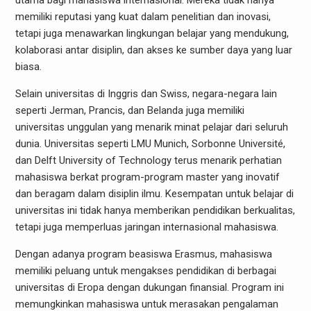
utama bagi mahasiswa internasional. Mereka tidak hanya
memiliki reputasi yang kuat dalam penelitian dan inovasi,
tetapi juga menawarkan lingkungan belajar yang mendukung,
kolaborasi antar disiplin, dan akses ke sumber daya yang luar
biasa.
Selain universitas di Inggris dan Swiss, negara-negara lain
seperti Jerman, Prancis, dan Belanda juga memiliki
universitas unggulan yang menarik minat pelajar dari seluruh
dunia. Universitas seperti LMU Munich, Sorbonne Université,
dan Delft University of Technology terus menarik perhatian
mahasiswa berkat program-program master yang inovatif
dan beragam dalam disiplin ilmu. Kesempatan untuk belajar di
universitas ini tidak hanya memberikan pendidikan berkualitas,
tetapi juga memperluas jaringan internasional mahasiswa.
Dengan adanya program beasiswa Erasmus, mahasiswa
memiliki peluang untuk mengakses pendidikan di berbagai
universitas di Eropa dengan dukungan finansial. Program ini
memungkinkan mahasiswa untuk merasakan pengalaman