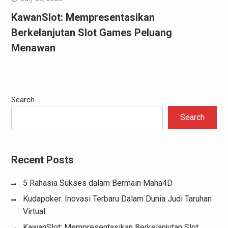
KawanSlot: Mempresentasikan
Berkelanjutan Slot Games Peluang
Menawan
Search
Search
Recent Posts
5 Rahasia Sukses dalam Bermain Maha4D
Kudapoker: Inovasi Terbaru Dalam Dunia Judi Taruhan
Virtual
KawanSlot: Mempresentasikan Berkelanjutan Slot