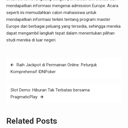
mendapatkan informasi mengenai admission Europe. Acara
seperti ini memudahkan calon mahasiswa untuk
mendapatkan informasi terkini tentang program master
Europe dan berbagai peluang yang tersedia, sehingga mereka
dapat mengambil langkah tepat dalam menentukan pilihan
studi mereka di luar negeri.
Post
Raih Jackpot di Permainan Online: Petunjuk
navigation
Komprehensif IDNPoker
Slot Demo: Hiburan Tak Terbatas bersama
PragmaticPlay
Related Posts