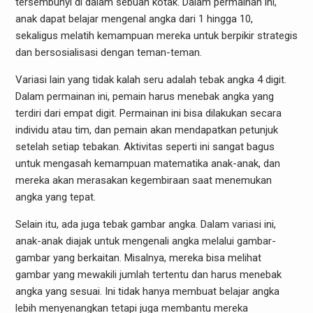
tersembunyi di dalam sebuah kotak. Dalam permainan ini,
anak dapat belajar mengenal angka dari 1 hingga 10,
sekaligus melatih kemampuan mereka untuk berpikir strategis
dan bersosialisasi dengan teman-teman.
Variasi lain yang tidak kalah seru adalah tebak angka 4 digit.
Dalam permainan ini, pemain harus menebak angka yang
terdiri dari empat digit. Permainan ini bisa dilakukan secara
individu atau tim, dan pemain akan mendapatkan petunjuk
setelah setiap tebakan. Aktivitas seperti ini sangat bagus
untuk mengasah kemampuan matematika anak-anak, dan
mereka akan merasakan kegembiraan saat menemukan
angka yang tepat.
Selain itu, ada juga tebak gambar angka. Dalam variasi ini,
anak-anak diajak untuk mengenali angka melalui gambar-
gambar yang berkaitan. Misalnya, mereka bisa melihat
gambar yang mewakili jumlah tertentu dan harus menebak
angka yang sesuai. Ini tidak hanya membuat belajar angka
lebih menyenangkan tetapi juga membantu mereka