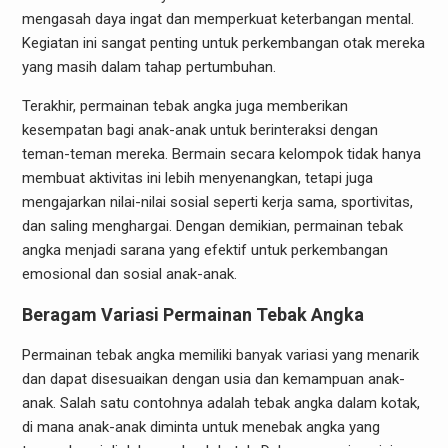
mengasah daya ingat dan memperkuat keterbangan mental.
Kegiatan ini sangat penting untuk perkembangan otak mereka
yang masih dalam tahap pertumbuhan.
Terakhir, permainan tebak angka juga memberikan
kesempatan bagi anak-anak untuk berinteraksi dengan
teman-teman mereka. Bermain secara kelompok tidak hanya
membuat aktivitas ini lebih menyenangkan, tetapi juga
mengajarkan nilai-nilai sosial seperti kerja sama, sportivitas,
dan saling menghargai. Dengan demikian, permainan tebak
angka menjadi sarana yang efektif untuk perkembangan
emosional dan sosial anak-anak.
Beragam Variasi Permainan Tebak Angka
Permainan tebak angka memiliki banyak variasi yang menarik
dan dapat disesuaikan dengan usia dan kemampuan anak-
anak. Salah satu contohnya adalah tebak angka dalam kotak,
di mana anak-anak diminta untuk menebak angka yang