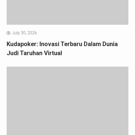
July 30, 2026
Kudapoker: Inovasi Terbaru Dalam Dunia
Judi Taruhan Virtual