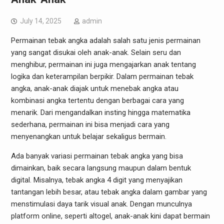
July 14, 2025
admin
Permainan tebak angka adalah salah satu jenis permainan
yang sangat disukai oleh anak-anak. Selain seru dan
menghibur, permainan ini juga mengajarkan anak tentang
logika dan keterampilan berpikir. Dalam permainan tebak
angka, anak-anak diajak untuk menebak angka atau
kombinasi angka tertentu dengan berbagai cara yang
menarik. Dari mengandalkan insting hingga matematika
sederhana, permainan ini bisa menjadi cara yang
menyenangkan untuk belajar sekaligus bermain.
Ada banyak variasi permainan tebak angka yang bisa
dimainkan, baik secara langsung maupun dalam bentuk
digital. Misalnya, tebak angka 4 digit yang menyajikan
tantangan lebih besar, atau tebak angka dalam gambar yang
menstimulasi daya tarik visual anak. Dengan munculnya
platform online, seperti altogel, anak-anak kini dapat bermain