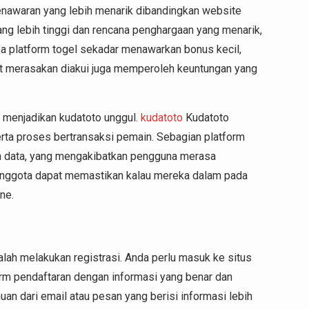
enawaran yang lebih menarik dibandingkan website
yang lebih tinggi dan rencana penghargaan yang menarik,
a platform togel sekadar menawarkan bonus kecil,
t merasakan diakui juga memperoleh keuntungan yang
 menjadikan kudatoto unggul.
kudatoto
Kudatoto
erta proses bertransaksi pemain. Sebagian platform
n data, yang mengakibatkan pengguna merasa
anggota dapat memastikan kalau mereka dalam pada
ne.
lah melakukan registrasi. Anda perlu masuk ke situs
orm pendaftaran dengan informasi yang benar dan
n dari email atau pesan yang berisi informasi lebih