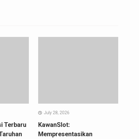
July 28, 2026
i Terbaru
KawanSlot:
 Taruhan
Mempresentasikan