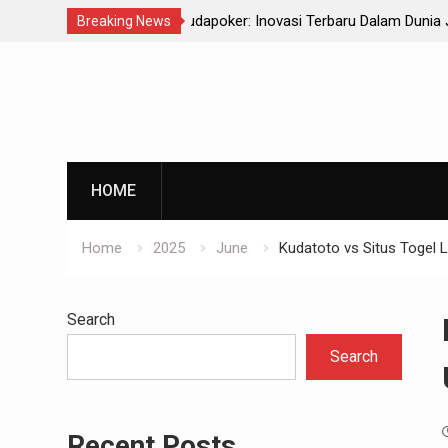
 Dalam Dunia Judi Taruhan
KawanSlot: Mempresentasikan Berkela
Breaking News
Games Peluang Menawan
Skip
to
content
HOME
Home
2025
June
Kudatoto vs Situs Togel 
Search
Search
Recent Posts