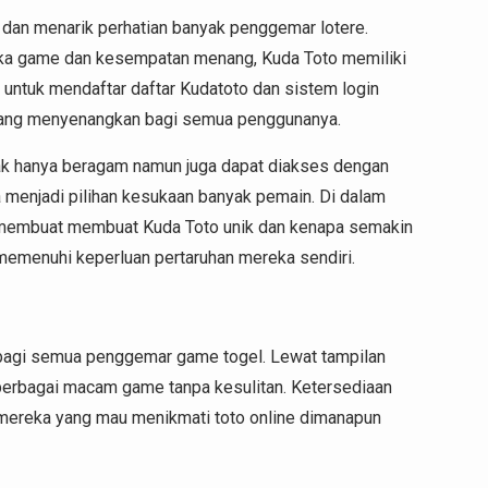
 dan menarik perhatian banyak penggemar lotere.
eka game dan kesempatan menang, Kuda Toto memiliki
 untuk mendaftar daftar Kudatoto dan sistem login
 yang menyenangkan bagi semua penggunanya.
dak hanya beragam namun juga dapat diakses dengan
a menjadi pilihan kesukaan banyak pemain. Di dalam
g membuat membuat Kuda Toto unik dan kenapa semakin
a memenuhi keperluan pertaruhan mereka sendiri.
 bagi semua penggemar game togel. Lewat tampilan
erbagai macam game tanpa kesulitan. Ketersediaan
 mereka yang mau menikmati toto online dimanapun