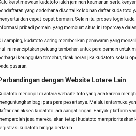
Satu keistimewaan kudatoto ialah jaminan keamanan serta kenyama
pendaftaran yang sederhana disertai kelebihan daftar kuda toto
menyertai dan cepat-cepat bermain. Selain itu, proses login kud
informasi pribadi pemain, yang membuat situs ini tepercaya dala
Di samping, kudatoto sering memberikan penawaran yang menarik 
Hal ini menciptakan peluang tambahan untuk para pemain untuk 
berbagai keunggulan tersebut, tidak heran jika kudatoto selalu ops
pada pasaran.
Perbandingan dengan Website Lotere Lain
Kudatoto menonjol di antara website toto yang ada karena mengh
menguntungkan bagi para para pesertanya. Melalui antarmuka ya
daftar dan akses kudatoto jadi sangat ringan. Banyak platform y
memperoleh jasa mereka, akan tetapi kudatoto memprioritaskan 
registrasi kudatoto hingga bertaruh.