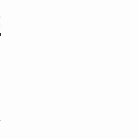
n
i
r
k