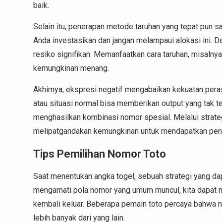
baik.
Selain itu, penerapan metode taruhan yang tepat pun sa
Anda investasikan dan jangan melampaui alokasi ini. 
resiko signifikan. Memanfaatkan cara taruhan, misaln
kemungkinan menang.
Akhirnya, ekspresi negatif mengabaikan kekuatan pera
atau situasi normal bisa memberikan output yang tak t
menghasilkan kombinasi nomor spesial. Melalui strateg
melipatgandakan kemungkinan untuk mendapatkan peng
Tips Pemilihan Nomor Toto
Saat menentukan angka togel, sebuah strategi yang dap
mengamati pola nomor yang umum muncul, kita dapat m
kembali keluar. Beberapa pemain toto percaya bahwa n
lebih banyak dari yang lain.