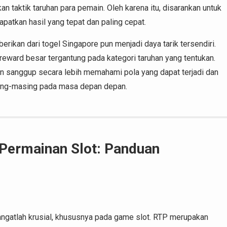
 taktik taruhan para pemain. Oleh karena itu, disarankan untuk
patkan hasil yang tepat dan paling cepat.
erikan dari togel Singapore pun menjadi daya tarik tersendiri.
ard besar tergantung pada kategori taruhan yang tentukan.
n sanggup secara lebih memahami pola yang dapat terjadi dan
sing-masing pada masa depan depan.
Permainan Slot: Panduan
ngatlah krusial, khususnya pada game slot. RTP merupakan