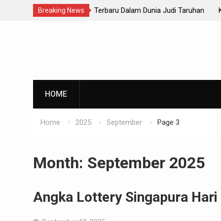
 Dalam Dunia Judi Taruhan
KawanSlot: Mempresentasikan Berkela
Breaking News
Games Peluang Menawan
Skip
to
content
HOME
Home
2025
September
Page 3
Month:
September 2025
Angka Lottery Singapura Hari I