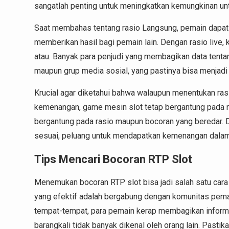
sangatlah penting untuk meningkatkan kemungkinan u
Saat membahas tentang rasio Langsung, pemain dapat
memberikan hasil bagi pemain lain. Dengan rasio live,
atau. Banyak para penjudi yang membagikan data tent
maupun grup media sosial, yang pastinya bisa menjadi r
Krucial agar diketahui bahwa walaupun menentukan r
kemenangan, game mesin slot tetap bergantung pada na
bergantung pada rasio maupun bocoran yang beredar. D
sesuai, peluang untuk mendapatkan kemenangan dalam 
Tips Mencari Bocoran RTP Slot
Menemukan bocoran RTP slot bisa jadi salah satu cara
yang efektif adalah bergabung dengan komunitas pemai
tempat-tempat, para pemain kerap membagikan informa
barangkali tidak banyak dikenal oleh orang lain. Pasti